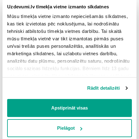
Uzdevumi.lv tīmekļa vietne izmanto sīkdatnes
Mūsu tīmekļa vietne izmanto nepieciešamās sīkdatnes,
kas tiek izvietotas pēc noklusējuma, lai nodrošinātu
tehniski atbilstošu tīmekļa vietnes darbību. Tai skaitā
mūsu tīmekļa vietnē var tikt izmantotas pirmās puses
un/vai trešās puses personalizētās, analītiskās un
Sers Frānsis Dreiks.
mārketinga sīkdatnes, lai uzlabotu vietnes darbību,
analizētu datu plūsmu, personalizētu saturu, nodrošinātu
16. gadsimta beigās, kad Eiropas valstu tirdzniecība ar
sociālo saziņas līdzekļu funkcijas. Bērniem līdz 13 gadu
kolonijām bija plaši izvērsta, Londonas osta kļuva par
vecumam pirms izvēles veikšanas ir jāprasa vecāka vai
izdevīgāko tirdzniecības ceļu krustpunktu. Tur veidojās
likumiskā aizbildņa piekrišana.
Rādīt detalizēti
kompānijas tirdzniecībai ar dažādiem pasaules reģioniem –
Spiežot uz pogas “Apstiprināt visas”, Jūs piekrītat visām
Maskavas (1558), Karaliskā (1568), Ostindijas (1600),
sīkdatnēm, kas atrodas šajā tīmekļa vietnē, ieskaitot
Virdžīnijas (1606) kompānijas. Tas lika pamatus britu
trešo pušu mārketinga sīkdatnes. Spiežot uz pogas
Apstiprināt visas
koloniālajai impērijai, kuras platība 19. gadsimtā sasniedza
“Noraidīt”, Jūs atsakāties no visām sīkdatnēm tīmekļa
aptuveni 40 miljonus kvadrātkilometru.
vietnē, izņemot “Nepieciešamās” sīkdatnes, kuru
izmantošanai nav nepieciešams iegūt lietotāja piekrišanu.
Pielāgot
Spiežot uz pogas “Apstiprināt izvēlētās”, Jūs varat mainīt