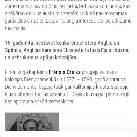
zeme nemaz nav ne Ķīna, ne Indija, bet jauns kontinents, kas
aizšķērso ceļu uz austrumu zemēm un kurā nav atrodamas
garšvielas un zelts. Līdz ar to angļu interese par šo atklājumu
mazinājās.
16. gadsimtā, pastāvot konkurencei starp Angliju un
Spāniju, Anglijas karaliene
Elizabete I
atbalstīja pirātismu
un uzbrukumus spāņu kolonijām.
Pirātu kuģa kapteinis
Frānsis Dreiks
izlaupīja vairākas
kolonijas Dienvidamerikā un 1577. – 1580. gadā apbrauca
Dienvidameriku, kuģoja tālāk gar Kalifornijas krastu, šķērsoja
Kluso okeānu, Indijas okeānu. F. Dreiks kļuva par pirmo angli,
kas apbrauca apkārt zemeslodei.