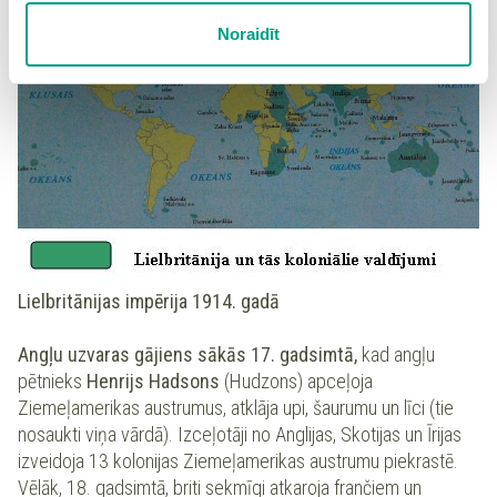
sīkdatņu iestatījumus. Lietotājam ir iespēja iepazīties ar
Noraidīt
detalizētu
sīkdatņu politiku
un ir iespēja atsaukt savu
piekrišanu sadaļā “Sīkdatņu iestatījumi”.
Lielbritānijas impērija 1914. gadā
Angļu uzvaras gājiens sākās 17. gadsimtā,
kad angļu
pētnieks
Henrijs Hadsons
(Hudzons) apceļoja
Ziemeļamerikas austrumus, atklāja upi, šaurumu un līci (tie
nosaukti viņa vārdā). Izceļotāji no Anglijas, Skotijas un Īrijas
izveidoja 13 kolonijas Ziemeļamerikas austrumu piekrastē.
Vēlāk, 18. gadsimtā, briti sekmīgi atkaroja frančiem un