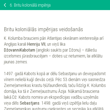
6.
Britu koloniālā impērija
Britu koloniālās impērijas veidošanās
K. Kolumba
braucieni pāri Atlantijas okeānam ieinteresēja arī
Anglijas karali
Henriju VII
, un viņš lika
Džovanni
Kabotam
(angliski saukts par Džonu) – itāliešu
izcelsmes jūrasbraucējam – doties uz rietumiem, lai atklātu
jaunas zemes.
1497. gadā Kabots kopā ar dēlu Sebastjanu un deviņpadsmit
vīriem nelielā kuģī devās ceļā. Pēc 53 dienām viņi sasniedza
Ziemeļamerikas krastu Ņūfaundlendā, taču līdzīgi K. Kolumbs
domāja, ka tā ir Ziemeļaustrumu Āzija. Nākamā brauciena
laikā Dž. Kabots nomira un ekspedīcijas vadību uzņēmās
viņa dēls
Sebastjans
. 1498. gadā viņš izpētīja lielu daļu
Ziemeļamerikas austrumu piekrastes un secināja, ka atklātā