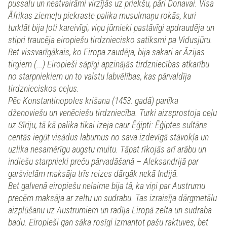
pussalu un neatvairāmi virzījās uz priekšu, pāri Donavai. Visa
Āfrikas ziemeļu piekraste palika musulmaņu rokās, kuri
turklāt bija ļoti kareivīgi; viņu jūrnieki pastāvīgi apdraudēja un
stipri traucēja eiropiešu tirdzniecisko satiksmi pa Vidusjūru.
Bet vissvarīgākais, ko Eiropa zaudēja, bija sakari ar Āzijas
tirgiem (...) Eiropieši sāpīgi apzinājās tirdzniecības atkarību
no starpniekiem un to valstu labvēlības, kas pārvaldīja
tirdznieciskos ceļus.
Pēc Konstantinopoles krišana (1453. gadā) panīka
dženoviešu un venēciešu tirdzniecība. Turki aizsprostoja ceļu
uz Sīriju, tā kā palika tikai izeja caur Ēģipti: Ēģiptes sultāns
centās iegūt visādus labumus no sava izdevīgā stāvokļa un
uzlika nesamērīgu augstu muitu. Tāpat rīkojās arī arābu un
indiešu starpnieki preču pārvadāšanā – Aleksandrijā par
garšvielām maksāja trīs reizes dārgāk nekā Indijā.
Bet galvenā eiropiešu nelaime bija tā, ka viņi par Austrumu
precēm maksāja ar zeltu un sudrabu. Tas izraisīja dārgmetālu
aizplūšanu uz Austrumiem un radīja Eiropā zelta un sudraba
badu. Eiropieši gan sāka rosīgi izmantot pašu raktuves, bet