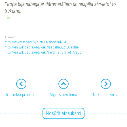
Eiropa bija nabaga ar dārgmetāliem un nespēja aizvietot to
trūkumu.
Atsauce:
http://www.espati.lv/picture/show/id/840
http://en.wikipedia.org/wiki/Isabella_I_of_Castile
http://en.wikipedia.org/wiki/Ferdinand_II_of_Aragon
Iepriekšējā teorija
Atgriezties tēmā
Nākamā teorija
Nosūtīt atsauksmi