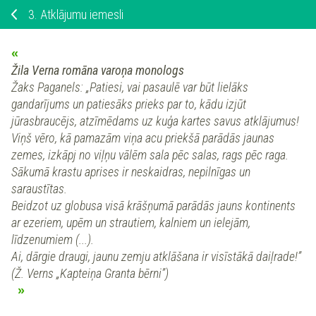
3.
Atklājumu iemesli
Žila Verna romāna varoņa monologs
Žaks Paganels: „Patiesi, vai pasaulē var būt lielāks
gandarījums un patiesāks prieks par to, kādu izjūt
jūrasbraucējs, atzīmēdams uz kuģa kartes savus atklājumus!
Viņš vēro, kā pamazām viņa acu priekšā parādās jaunas
zemes, izkāpj no viļņu vālēm sala pēc salas, rags pēc raga.
Sākumā krastu aprises ir neskaidras, nepilnīgas un
saraustītas.
Beidzot uz globusa visā krāšņumā parādās jauns kontinents
ar ezeriem, upēm un strautiem, kalniem un ielejām,
līdzenumiem (...).
Ai, dārgie draugi, jaunu zemju atklāšana ir visīstākā daiļrade!”
(Ž. Verns „Kapteiņa Granta bērni”)