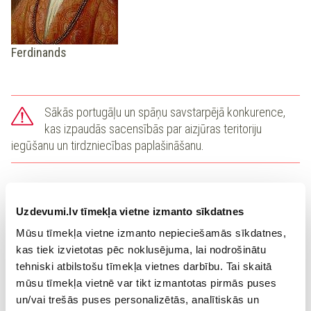
Ferdinands
Sākās portugāļu un spāņu savstarpējā konkurence,
kas izpaudās sacensībās par aizjūras teritoriju
iegūšanu un tirdzniecības paplašināšanu
.
Jauno laiku cilvēks
Uzdevumi.lv tīmekļa vietne izmanto sīkdatnes
Renesanses laikmetā izauga jauno laiku cilvēks – darījumu
Mūsu tīmekļa vietne izmanto nepieciešamās sīkdatnes,
cilvēks, kurš pieņēma likumus, ieviesa nodokļus, nodarbojās
kas tiek izvietotas pēc noklusējuma, lai nodrošinātu
ar tirdzniecību, ceļoja, karoja, ieguva izglītību. Saimnieciska
tehniski atbilstošu tīmekļa vietnes darbību. Tai skaitā
un politiska darbība prasīja arī attīstīt iemaņas rakstīt un
mūsu tīmekļa vietnē var tikt izmantotas pirmās puses
rēķināt, uzkrāt zināšanas ekonomikā, tehnikā, ģeogrāfijā,
un/vai trešās puses personalizētās, analītiskās un
politikā, mudināja izzināt pasauli. Sabiedrībā veidojās jauna