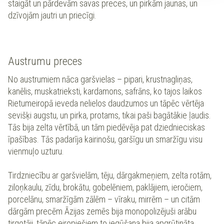
staigāt un pārdevām savas preces, un pirkām jaunas, un
dzīvojām jautri un priecīgi.
Austrumu preces
No austrumiem nāca garšvielas – pipari, krustnagliņas,
kanēlis, muskatrieksti, kardamons, safrāns, ko tajos laikos
Rietumeiropā ieveda nelielos daudzumos un tāpēc vērtēja
sevišķi augstu, un pirka, protams, tikai paši bagātākie ļaudis.
Tās bija zelta vērtībā, un tām piedēvēja pat dziednieciskas
īpašības. Tās padarīja kairinošu, garšīgu un smaržīgu visu
vienmuļo uzturu.
Tirdzniecību ar garšvielām, tēju, dārgakmeņiem, zelta rotām,
ziloņkaulu, zīdu, brokātu, gobelēniem, paklājiem, ieročiem,
porcelānu, smaržīgām zālēm – vīraku, mirrēm – un citām
dārgām precēm Āzijas zemēs bija monopolizējuši arābu
tirgotāji, tāpēc eiropiešiem to iegūšana bija apgrūtināta.