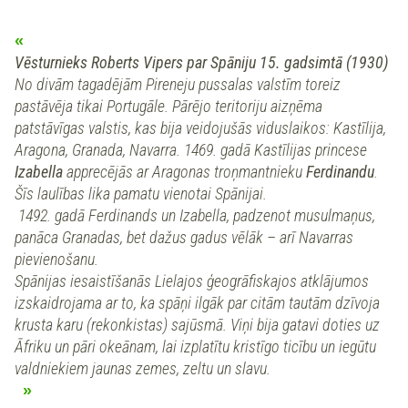
Vēsturnieks Roberts Vipers par Spāniju 15. gadsimtā (1930)
No divām tagadējām Pireneju pussalas valstīm toreiz
pastāvēja tikai Portugāle. Pārējo teritoriju aizņēma
patstāvīgas valstis, kas bija veidojušās viduslaikos: Kastīlija,
Aragona, Granada, Navarra. 1469. gadā Kastīlijas princese
Izabella
apprecējās ar Aragonas troņmantnieku
Ferdinandu
.
Šīs laulības lika pamatu vienotai Spānijai.
1492. gadā Ferdinands un Izabella, padzenot musulmaņus,
panāca Granadas, bet dažus gadus vēlāk – arī Navarras
pievienošanu.
Spānijas iesaistīšanās Lielajos ģeogrāfiskajos atklājumos
izskaidrojama ar to, ka spāņi ilgāk par citām tautām dzīvoja
krusta karu (rekonkistas) sajūsmā. Viņi bija gatavi doties uz
Āfriku un pāri okeānam, lai izplatītu kristīgo ticību un iegūtu
valdniekiem jaunas zemes, zeltu un slavu.