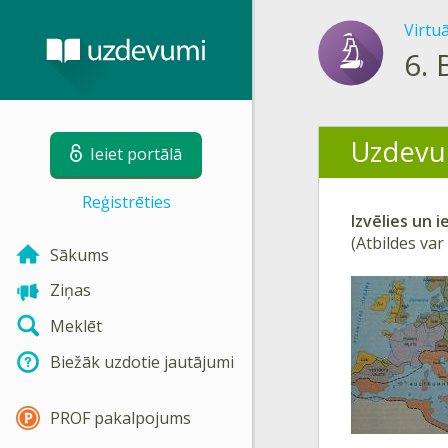
Virtu
6.
Uzdevu
Ieiet portālā
Reģistrēties
Izvēlies un 
(Atbildes var
Sākums
Ziņas
Meklēt
Biežāk uzdotie jautājumi
PROF pakalpojums