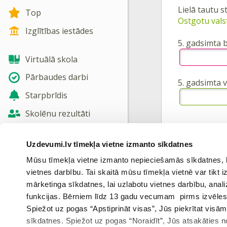
Lielā tautu 
Top
Ostgotu vals
Izglītības iestādes
5. gadsimta 
Virtuālā skola
Pārbaudes darbi
5. gadsimta v
Starpbrīdis
Skolēnu rezultāti
Jaunas tēmas
Ieiet portāl
Uzdevumi.lv tīmekļa vietne izmanto sīkdatnes
Nosūtīt atsauksmi
Mūsu tīmekļa vietne izmanto nepieciešamās sīkdatnes, kas
vietnes darbību. Tai skaitā mūsu tīmekļa vietnē var tikt
Skatīt vairāk
mārketinga sīkdatnes, lai uzlabotu vietnes darbību, anal
funkcijas. Bērniem līdz 13 gadu vecumam pirms izvēles v
Iepriekš
Spiežot uz pogas “Apstiprināt visas”, Jūs piekrītat visā
sīkdatnes. Spiežot uz pogas “Noraidīt”, Jūs atsakāties