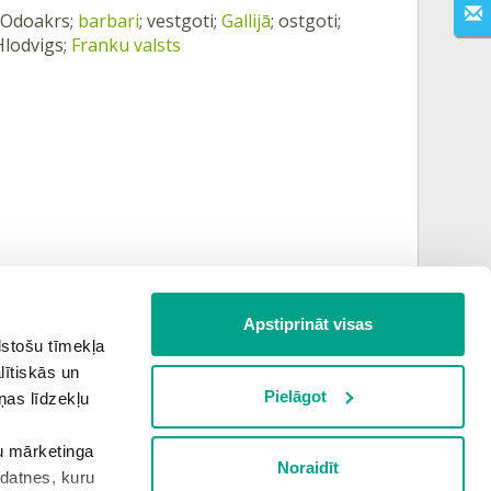
; Odoakrs;
barbari
; vestgoti;
Gallijā
; ostgoti;
 Hlodvigs;
Franku valsts
Apstiprināt visas
lstošu tīmekļa
lītiskās un
Pielāgot
ņas līdzekļu
Nākamais uzdevums
šu mārketinga
Noraidīt
kdatnes, kuru