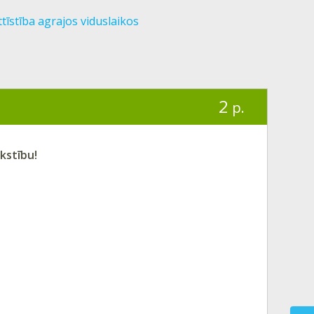
tīstība agrajos viduslaikos
2
p.
akstību!