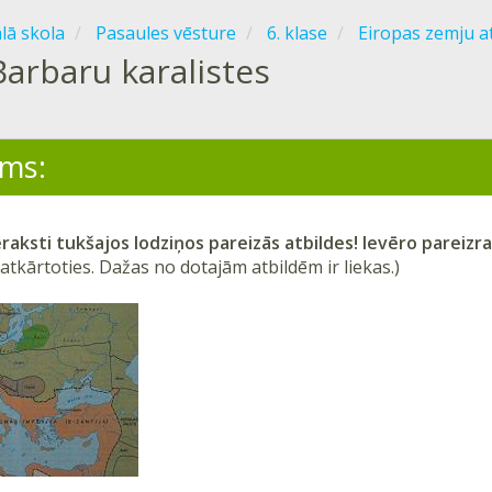
ālā skola
Pasaules vēsture
6. klase
Eiropas zemju at
Barbaru karalistes
ms:
ieraksti tukšajos lodziņos pareizās atbildes! Ievēro pareizr
 atkārtoties. Dažas no dotajām atbildēm ir liekas.)