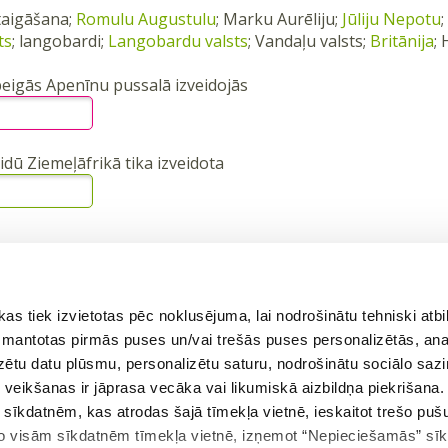
staigāšana;
Romulu Augustulu
; Marku Aurēliju;
Jūliju Nepotu
ts
; langobardi;
Langobardu valsts
; Vandaļu valsts;
Britānija
;
beigās Apenīnu pussalā izveidojās
idū Ziemeļāfrikā tika izveidota
vai
Reģistrēties
ā
 tiek izvietotas pēc noklusējuma, lai nodrošinātu tehniski atbi
 izmantotas pirmās puses un/vai trešās puses personalizētās, ana
izētu datu plūsmu, personalizētu saturu, nodrošinātu sociālo sazi
eikšanas ir jāprasa vecāka vai likumiskā aizbildņa piekrišana.
ējais uzdevums
Atgriezties tēmā
m sīkdatnēm, kas atrodas šajā tīmekļa vietnē, ieskaitot trešo pu
 no visām sīkdatnēm tīmekļa vietnē, izņemot “Nepieciešamās” sī