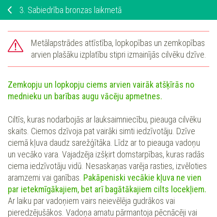
3.
Sabiedrība bronzas laikmetā
Metālapstrādes attīstība, lopkopības un zemkopības
arvien plašāku izplatību stipri izmainījās cilvēku dzīve.
Zemkopju un lopkopju ciems arvien vairāk atšķīrās no
mednieku un barības augu vācēju apmetnes.
Ciltīs, kuras nodarbojās ar lauksaimniecību, pieauga cilvēku
skaits. Ciemos dzīvoja pat vairāki simti iedzīvotāju. Dzīve
ciemā kļuva daudz sarežģītāka. Līdz ar to pieauga vadoņu
un vecāko vara. Vajadzēja izšķirt domstarpības, kuras radās
ciema iedzīvotāju vidū. Nesaskaņas varēja rasties, izvēloties
aramzemi vai ganības.
Pakāpeniski vecākie kļuva ne vien
par ietekmīgākajiem, bet arī bagātākajiem cilts locekļiem.
Ar laiku par vadoņiem vairs neievēlēja gudrākos vai
pieredzējušākos. Vadoņa amatu pārmantoja pēcnācēji vai