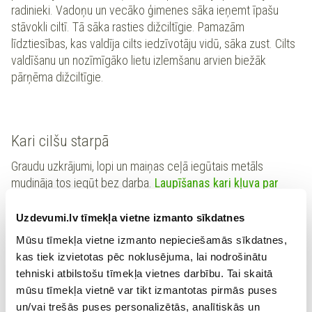
radinieki. Vadoņu un vecāko ģimenes sāka ieņemt īpašu
stāvokli ciltī. Tā sāka rasties dižciltīgie. Pamazām
līdztiesības, kas valdīja cilts iedzīvotāju vidū, sāka zust. Cilts
valdīšanu un nozīmīgāko lietu izlemšanu arvien biežāk
pārņēma dižciltīgie.
Kari cilšu starpā
Graudu uzkrājumi, lopi un maiņas ceļā iegūtais metāls
mudināja tos iegūt bez darba.
Laupīšanas kari kļuva par
biežu parādību bronzas laikmetā.
Uzdevumi.lv tīmekļa vietne izmanto sīkdatnes
Sadursmes cilšu starpā izraisīja strīdi par auglīgākajām
Mūsu tīmekļa vietne izmanto nepieciešamās sīkdatnes,
zemēm vai labākajām ganībām. Karu iemels nereti bija arī
kas tiek izvietotas pēc noklusējuma, lai nodrošinātu
vēlme iegūt vairāk lopu, atņemt ražu un sagūstīt cilvēkus.
tehniski atbilstošu tīmekļa vietnes darbību. Tai skaitā
Kara laikā cilts iecēla karavadoni – drošsirdīgāko, gudrāko
mūsu tīmekļa vietnē var tikt izmantotas pirmās puses
un pieredzējušāko vīru ciltī.
Ja kari bija bieži, karavadonis
un/vai trešās puses personalizētās, analītiskās un