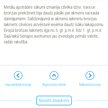
Metālu apstrādes sākumi izmainīja cilvēka dzīvi. Vara un
bronzas priekšmeti bija daudz pārāki par akmens vai kaula
darinājumiem. Salīdzinājumā ar akmens laikmetu bronzas
laikmets cilvēces aizvēsturē ieņēma daudz īsāku laikaposmu.
Eiropā bronzas laikmets ilga no 3. gt. p.m.ē. līdz 1. gt. p.m.ē.
Šajā laikā Senajos austrumos jau izveidojās pirmās valstis,
radās rakstība.
Iepriekšējā teorija
Atgriezties tēmā
Nākamā teorija
Nosūtīt atsauksmi