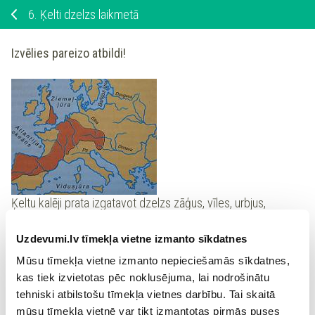
6.
Ķelti dzelzs laikmetā
Izvēlies pareizo atbildi!
Ķeltu kalēji prata izgatavot dzelzs zāģus, vīles, urbjus,
dažādus cirvjus un daudz ko citu.
Uzdevumi.lv tīmekļa vietne izmanto sīkdatnes
jā
Mūsu tīmekļa vietne izmanto nepieciešamās sīkdatnes,
kas tiek izvietotas pēc noklusējuma, lai nodrošinātu
nē
tehniski atbilstošu tīmekļa vietnes darbību. Tai skaitā
mūsu tīmekļa vietnē var tikt izmantotas pirmās puses