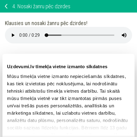
4.
Nosaki žanru pēc dzirdes
Klausies un nosaki žanru pēc dzirdes!
Latvijas valsts himna
Uzdevumi.lv tīmekļa vietne izmanto sīkdatnes
Mūsu tīmekļa vietne izmanto nepieciešamās sīkdatnes,
šūpuļdziesma
kas tiek izvietotas pēc noklusējuma, lai nodrošinātu
tehniski atbilstošu tīmekļa vietnes darbību. Tai skaitā
mūsu tīmekļa vietnē var tikt izmantotas pirmās puses
maršs
un/vai trešās puses personalizētās, analītiskās un
mārketinga sīkdatnes, lai uzlabotu vietnes darbību,
analizētu datu plūsmu, personalizētu saturu, nodrošinātu
Ieiet portālā
sociālo saziņas līdzekļu funkcijas. Bērniem līdz 13 gadu
vecumam pirms izvēles veikšanas ir jāprasa vecāka vai
vai
Reģistrēties