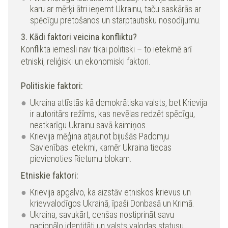
karu ar mērķi ātri ieņemt Ukrainu, taču saskārās ar
spēcīgu pretošanos un starptautisku nosodījumu.
3. Kādi faktori veicina konfliktu?
Konflikta iemesli nav tikai politiski – to ietekmē arī
etniski, reliģiski un ekonomiski faktori.
Politiskie faktori:
Ukraina attīstās kā demokrātiska valsts, bet Krievija
ir autoritārs režīms, kas nevēlas redzēt spēcīgu,
neatkarīgu Ukrainu savā kaimiņos.
Krievija mēģina atjaunot bijušās Padomju
Savienības ietekmi, kamēr Ukraina tiecas
pievienoties Rietumu blokam.
Etniskie faktori:
Krievija apgalvo, ka aizstāv etniskos krievus un
krievvalodīgos Ukrainā, īpaši Donbasā un Krimā.
Ukraina, savukārt, cenšas nostiprināt savu
nacionālo identitāti un valsts valodas statusu.