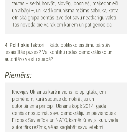
tautas – serbi, horvāti, slovēņi, bosnieši, maķedonieši
un albāņi –, un, kad komunisma režīms sabruka, katra
etniskā grupa centās izveidot savu neatkarīgu valsti.
Tas noveda pie vairākiem kariem un pat genocīda.
4. Politiskie faktori
–
kādu politisko sistēmu pārstāv
iesaistītās puses? Vai konflikti rodas demokrātisko un
autoritāro valstu starpā?
Piemērs:
Krievijas-Ukrainas karš ir viens no spilgtākajiem
piemēriem, kurā saduras demokrātijas un
autoritārisma principi. Ukraina kopš 2014. gada
cenšas nostiprināt savu demokrātiju un pievienoties
Eiropas Savienībai un NATO, kamēr Krievija, kuru vada
autoritārs režīms, vēlas saglabāt savu ietekmi