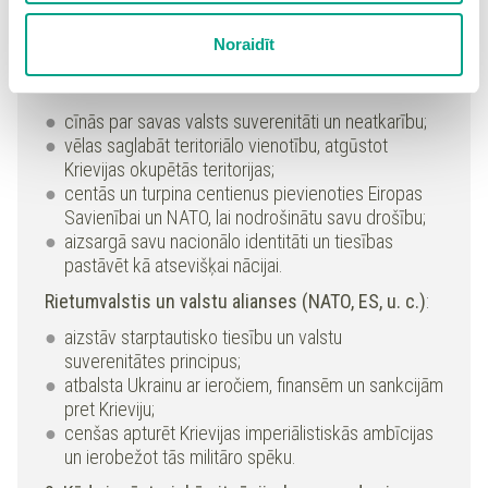
teritorija";
cenšas destabilizēt Ukrainu un novērst tās attīstību
sīkdatņu iestatījumus. Lietotājam ir iespēja iepazīties ar
Noraidīt
kā neatkarīgai, demokrātiskai valstij.
detalizētu
sīkdatņu politiku
un ir iespēja atsaukt savu
piekrišanu sadaļā “Sīkdatņu iestatījumi”.
Ukraina
:
cīnās par savas valsts suverenitāti un neatkarību;
vēlas saglabāt teritoriālo vienotību, atgūstot
Krievijas okupētās teritorijas;
centās un turpina centienus pievienoties Eiropas
Savienībai un NATO, lai nodrošinātu savu drošību;
aizsargā savu nacionālo identitāti un tiesības
pastāvēt kā atsevišķai nācijai.
Rietumvalstis un valstu alianses (NATO, ES, u. c.)
:
aizstāv starptautisko tiesību un valstu
suverenitātes principus;
atbalsta Ukrainu ar ieročiem, finansēm un sankcijām
pret Krieviju;
cenšas apturēt Krievijas imperiālistiskās ambīcijas
un ierobežot tās militāro spēku.