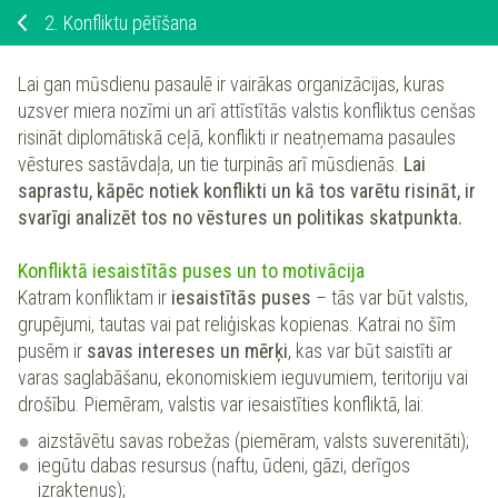
2.
Konfliktu pētīšana
Lai gan mūsdienu pasaulē ir vairākas organizācijas, kuras
uzsver miera nozīmi un arī attīstītās valstis konfliktus cenšas
risināt diplomātiskā ceļā, konflikti ir neatņemama pasaules
vēstures sastāvdaļa, un tie turpinās arī mūsdienās.
Lai
saprastu, kāpēc notiek konflikti un kā tos varētu risināt, ir
svarīgi analizēt tos no vēstures un politikas skatpunkta.
Konfliktā iesaistītās puses un to motivācija
Katram konfliktam ir
iesaistītās puses
– tās var būt valstis,
grupējumi, tautas vai pat reliģiskas kopienas. Katrai no šīm
pusēm ir
savas intereses un mērķi
, kas var būt saistīti ar
varas saglabāšanu, ekonomiskiem ieguvumiem, teritoriju vai
drošību. Piemēram, valstis var iesaistīties konfliktā, lai:
aizstāvētu savas robežas (piemēram, valsts suverenitāti);
iegūtu dabas resursus (naftu, ūdeni, gāzi, derīgos
izrakteņus);