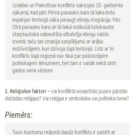
Izraēlas un Palestīnas konflikts sakņojas 20. gadsimta
sākumā, kad pēc Pirmā pasaules kara tā laika britu
impērijas teritorijā sāka pieaugt ebreju imigrācija. Pēc
Otrā pasaules kara un tā laikā notikušā holokausta
starptautiskā sabiedrība atbalstīja ebreju valsts
izveidi, taču tas izraisīja saspīlējumu ar arābu
iedzīvotājiem, kuri dzīvoja šajā teritorijā. Līdz ar to
konflikts šajā reģionā nav tikai par pašreizējiem
politiskajiem lēmumiem, bet tam ir vairāk nekā simt
gadus sena vēsture.
2. Reliģiskie faktori
–
vai konfliktā iesaistītās puses pārstāv
dažādas reliģijas? Vai reliģijai ir simboliska vai politiska loma?
Piemērs:
Tuvo Austrumu reģionā daudz konfliktu ir saistīti ar