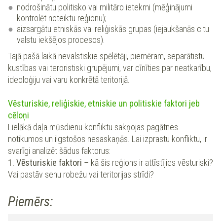
nodrošinātu politisko vai militāro ietekmi (mēģinājumi
kontrolēt noteiktu reģionu);
aizsargātu etniskās vai reliģiskās grupas (iejaukšanās citu
valstu iekšējos procesos).
Tajā pašā laikā nevalstiskie spēlētāji, piemēram, separātistu
kustības vai teroristiski grupējumi, var cīnīties par neatkarību,
ideoloģiju vai varu konkrētā teritorijā.
Vēsturiskie, reliģiskie, etniskie un politiskie faktori jeb
cēloņi
Lielākā daļa mūsdienu konfliktu sakņojas pagātnes
notikumos un ilgstošos nesaskaņās. Lai izprastu konfliktu, ir
svarīgi analizēt šādus faktorus:
1. Vēsturiskie faktori
–
kā šis reģions ir attīstījies vēsturiski?
Vai pastāv senu robežu vai teritorijas strīdi?
Piemērs: