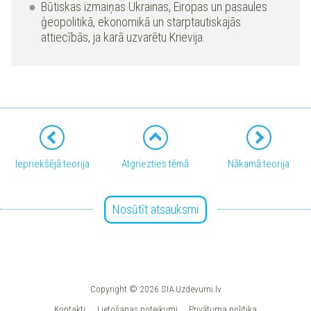
Būtiskas izmaiņas Ukrainas, Eiropas un pasaules
ģeopolitikā, ekonomikā un starptautiskajās
attiecībās, ja karā uzvarētu Krievija.
Iepriekšējā teorija
Atgriezties tēmā
Nākamā teorija
Nosūtīt atsauksmi
Copyright © 2026 SIA Uzdevumi.lv
Kontakti
Lietošanas noteikumi
Privātuma politika