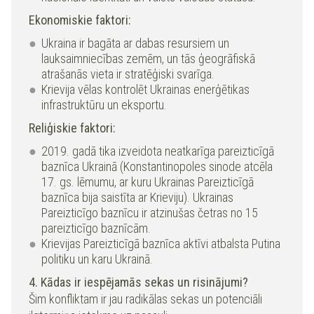
Ekonomiskie faktori:
Ukraina ir bagāta ar dabas resursiem un
lauksaimniecības zemēm, un tās ģeogrāfiskā
atrašanās vieta ir stratēģiski svarīga.
Krievija vēlas kontrolēt Ukrainas enerģētikas
infrastruktūru un eksportu.
Reliģiskie faktori:
2019. gadā tika izveidota neatkarīga pareizticīgā
baznīca Ukrainā (Konstantinopoles sinode atcēla
17. gs. lēmumu, ar kuru Ukrainas Pareizticīgā
baznīca bija saistīta ar Krieviju). Ukrainas
Pareizticīgo baznīcu ir atzinušas četras no 15
pareizticīgo baznīcām.
Krievijas Pareizticīgā baznīca aktīvi atbalsta Putina
politiku un karu Ukrainā.
4. Kādas ir iespējamās sekas un risinājumi?
Šim konfliktam ir jau radikālas sekas un potenciāli