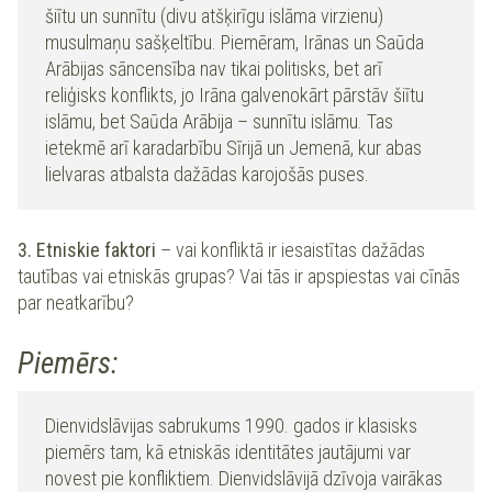
šiītu un sunnītu (divu atšķirīgu islāma virzienu)
musulmaņu sašķeltību. Piemēram, Irānas un Saūda
Arābijas sāncensība nav tikai politisks, bet arī
reliģisks konflikts, jo Irāna galvenokārt pārstāv šiītu
islāmu, bet Saūda Arābija – sunnītu islāmu. Tas
ietekmē arī karadarbību Sīrijā un Jemenā, kur abas
lielvaras atbalsta dažādas karojošās puses.
3. Etniskie faktori
–
vai konfliktā ir iesaistītas dažādas
tautības vai etniskās grupas? Vai tās ir apspiestas vai cīnās
par neatkarību?
Piemērs:
Dienvidslāvijas sabrukums 1990. gados ir klasisks
piemērs tam, kā etniskās identitātes jautājumi var
novest pie konfliktiem. Dienvidslāvijā dzīvoja vairākas