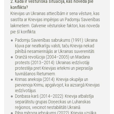
2. Kāda ir vēsturiskā situācija, kas noveda pie
konflikta?
Krievijas un Ukrainas attiecībām ir sena vēsture, kas
saistīta ar Krievijas impērijas un Padomju Savienības
laikmetiem. Galvenie vēsturiskie faktori, kas noveda
pie šī konflikta:
Padomju Savienības sabrukums (1991): Ukraina
kļuva par neatkarīgu valsti, taču Krievija nekad
pilnībā nesamierinājās ar Ukrainas suverenitāti.
Oranžā revolūcija (2004–2005) un Maidana
protests (2013–2014): Ukrainas iedzīvotāji
protestēja pret Krievijas ietekmi un pieprasīja
tuvināšanos Rietumiem.
Krimas aneksija (2014): Krievija okupēja un
pievienoja Krimu, apgalvojot, ka aizsargā Krievijas
iedzīvotājus.
Donbasa karš (2014–2022): Krievija atbalstīja
separātistu grupas Doņeckas un Luhanskas
reģionos, veicinot nestabilitāti Ukrainā.
Pilna mēroga iebrukums (2022): Krievija uzsāka