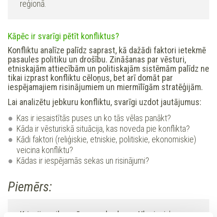
reģionā.
Kāpēc ir svarīgi pētīt konfliktus?
Konfliktu analīze palīdz saprast, kā dažādi faktori ietekmē
pasaules politiku un drošību. Zināšanas par vēsturi,
etniskajām attiecībām un politiskajām sistēmām palīdz ne
tikai izprast konfliktu cēloņus, bet arī domāt par
iespējamajiem risinājumiem un miermīlīgām stratēģijām.
Lai analizētu jebkuru konfliktu, svarīgi uzdot jautājumus:
Kas ir iesaistītās puses un ko tās vēlas panākt?
Kāda ir vēsturiskā situācija, kas noveda pie konflikta?
Kādi faktori (reliģiskie, etniskie, politiskie, ekonomiskie)
veicina konfliktu?
Kādas ir iespējamās sekas un risinājumi?
Piemērs:
Krievijas pilna mēroga uzbrukums Ukrainai,
kas