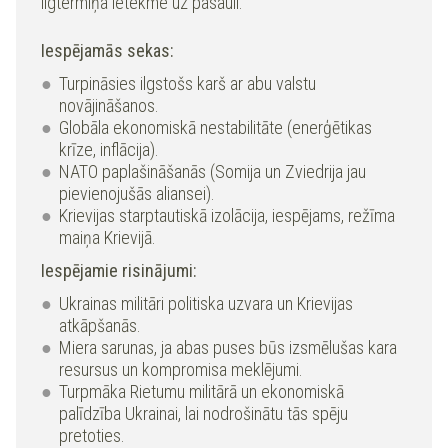
ilgtermiņa ietekme uz pasauli.
Iespējamās sekas:
Turpināsies ilgstošs karš ar abu valstu
novājināšanos.
Globāla ekonomiskā nestabilitāte (enerģētikas
krīze, inflācija).
NATO paplašināšanās (Somija un Zviedrija jau
pievienojušās aliansei).
Krievijas starptautiskā izolācija, iespējams, režīma
maiņa Krievijā.
Iespējamie risinājumi:
Ukrainas militāri politiska uzvara un Krievijas
atkāpšanās.
Miera sarunas, ja abas puses būs izsmēlušas kara
resursus un kompromisa meklējumi.
Turpmāka Rietumu militārā un ekonomiskā
palīdzība Ukrainai, lai nodrošinātu tās spēju
pretoties.