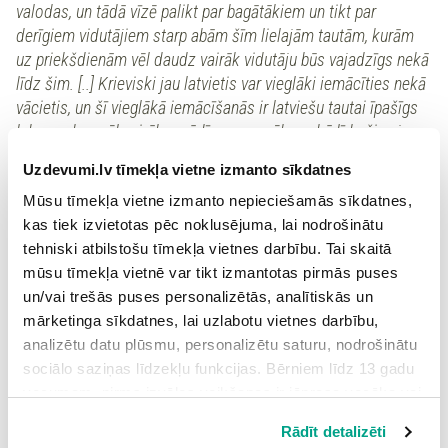
valodas, un tādā vīzē palikt par bagātākiem un tikt par
derīgiem vidutājiem starp abām šīm lielajām tautām, kurām
uz priekšdienām vēl daudz vairāk vidutāju būs vajadzīgs nekā
līdz šim. [..] Krieviski jau latvietis var vieglāki iemācīties nekā
vācietis, un šī vieglākā iemācīšanās ir latviešu tautai īpašīgs
labums, kas vēl vairāk parādīs savu spēku nekā līdz šim, ja
tikai to ievērosim. Zināms, šo labumu varēs sasniegt tikai
Uzdevumi.lv tīmekļa vietne izmanto sīkdatnes
maza tautas daļa, tikai tie, kas iespēj iemācīties vairāk
Mūsu tīmekļa vietne izmanto nepieciešamās sīkdatnes,
valodas. Bet šī daļa, caur caurim ņemot, taps turīga, un
kas tiek izvietotas pēc noklusējuma, lai nodrošinātu
latviešu dzīvi dažā ziņā stipri varēs stutēt."
tehniski atbilstošu tīmekļa vietnes darbību. Tai skaitā
mūsu tīmekļa vietnē var tikt izmantotas pirmās puses
1.
Kā Krišjānis Valdemārs uzskata, ka latvieši var kļūt
un/vai trešās puses personalizētās, analītiskās un
bagāti?
mārketinga sīkdatnes, lai uzlabotu vietnes darbību,
analizētu datu plūsmu, personalizētu saturu, nodrošinātu
Iemācoties vairākas valodas.
sociālo saziņas līdzekļu funkcijas. Bērniem līdz 13 gadu
vecumam pirms izvēles veikšanas ir jāprasa vecāka vai
Veicot smagu fizisku darbu.
likumiskā aizbildņa piekrišana.
Rādīt detalizēti
Spiežot uz pogas “Apstiprināt visas”, Jūs piekrītat visām