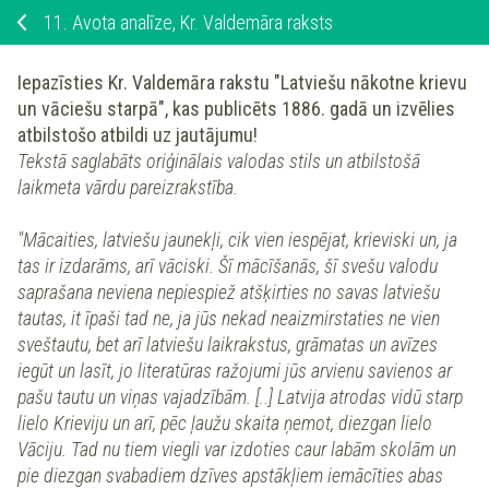
11.
Avota analīze, Kr. Valdemāra raksts
Iepazīsties
Kr. Valdemāra rakstu "Latviešu nākotne krievu
un vāciešu starpā", kas publicēts 1886. gadā un izvēlies
atbilstošo atbildi uz jautājumu!
Tekstā saglabāts oriģinālais valodas stils un atbilstošā
laikmeta vārdu pareizrakstība.
"Mācaities, latviešu jaunekļi, cik vien iespējat, krieviski un, ja
tas ir izdarāms, arī vāciski. Šī mācīšanās, šī svešu valodu
saprašana neviena nepiespiež atšķirties no savas latviešu
tautas, it īpaši tad ne, ja jūs nekad neaizmirstaties ne vien
sveštautu, bet arī latviešu laikrakstus, grāmatas un avīzes
iegūt un lasīt, jo literatūras ražojumi jūs arvienu savienos ar
pašu tautu un viņas vajadzībām. [..] Latvija atrodas vidū starp
lielo Krieviju un arī, pēc ļaužu skaita ņemot, diezgan lielo
Vāciju. Tad nu tiem viegli var izdoties caur labām skolām un
pie diezgan svabadiem dzīves apstākļiem iemācīties abas