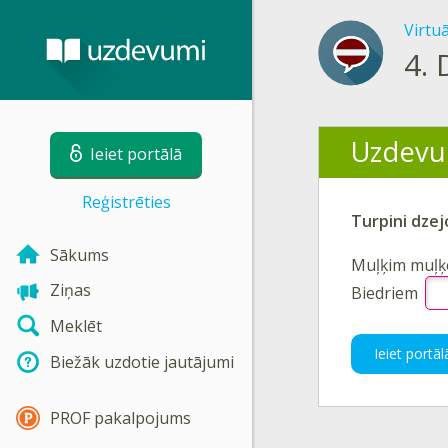
Virtu
4.
Uzdevu
Ieiet portālā
Reģistrēties
Turpini dzej
Sākums
Muļķim
muļķ
Ziņas
Biedriem
Meklēt
Ieiet portāl
Biežāk uzdotie jautājumi
PROF pakalpojums