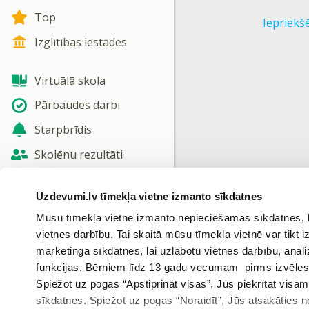
Top
Iepriekš
Izglītības iestādes
Virtuālā skola
Pārbaudes darbi
Starpbrīdis
Skolēnu rezultāti
Jaunas tēmas
Uzdevumi.lv tīmekļa vietne izmanto sīkdatnes
Nosūtīt atsauksmi
Mūsu tīmekļa vietne izmanto nepieciešamās sīkdatnes, kas
vietnes darbību. Tai skaitā mūsu tīmekļa vietnē var tikt
Skatīt vairāk
mārketinga sīkdatnes, lai uzlabotu vietnes darbību, anal
funkcijas. Bērniem līdz 13 gadu vecumam pirms izvēles v
Spiežot uz pogas “Apstiprināt visas”, Jūs piekrītat visā
sīkdatnes. Spiežot uz pogas “Noraidīt”, Jūs atsakāties