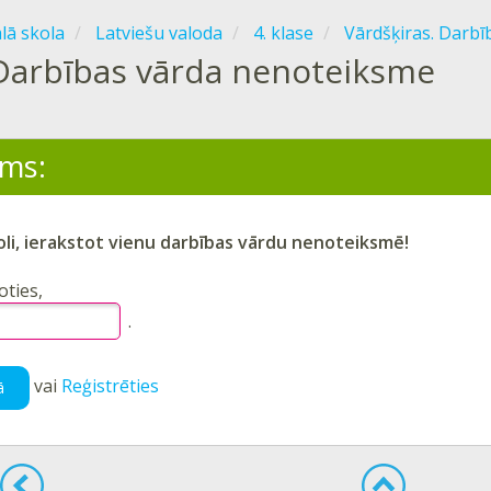
ālā skola
Latviešu valoda
4. klase
Vārdšķiras. Darbī
Darbības vārda nenoteiksme
ms:
oli, ierakstot vienu darbības vārdu nenoteiksmē!
oties
,
.
vai
Reģistrēties
ā