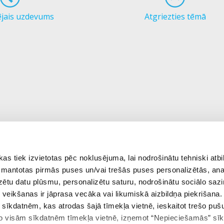
ējais uzdevums
Atgriezties tēmā
 tiek izvietotas pēc noklusējuma, lai nodrošinātu tehniski atbi
 izmantotas pirmās puses un/vai trešās puses personalizētās, ana
izētu datu plūsmu, personalizētu saturu, nodrošinātu sociālo sazi
eikšanas ir jāprasa vecāka vai likumiskā aizbildņa piekrišana.
m sīkdatnēm, kas atrodas šajā tīmekļa vietnē, ieskaitot trešo pu
 no visām sīkdatnēm tīmekļa vietnē, izņemot “Nepieciešamās” sī