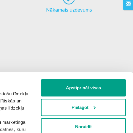
Nākamais uzdevums
Apstiprināt visas
lstošu tīmekļa
lītiskās un
Pielāgot
ņas līdzekļu
šu mārketinga
Noraidīt
kdatnes, kuru