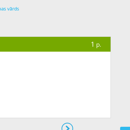
bas vārds
1
p.