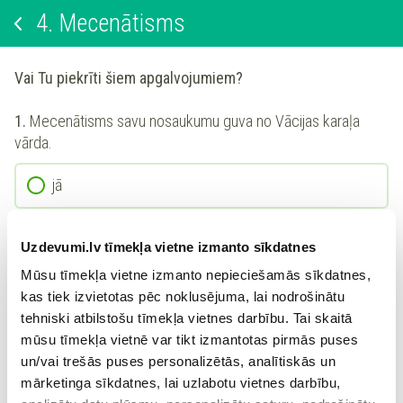
4.
Mecenātisms
Vai Tu piekrīti šiem apgalvojumiem?
1.
Mecenātisms savu nosaukumu guva no Vācijas karaļa
vārda.
jā
nē
Uzdevumi.lv tīmekļa vietne izmanto sīkdatnes
Mūsu tīmekļa vietne izmanto nepieciešamās sīkdatnes,
kas tiek izvietotas pēc noklusējuma, lai nodrošinātu
2.
Renesanses periodā Itālijā ar mecenātismu nodarbojās
tehniski atbilstošu tīmekļa vietnes darbību. Tai skaitā
tirgotājs un baņķieris Marko Malvaldi.
mūsu tīmekļa vietnē var tikt izmantotas pirmās puses
un/vai trešās puses personalizētās, analītiskās un
jā
mārketinga sīkdatnes, lai uzlabotu vietnes darbību,