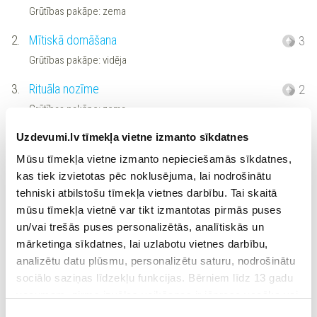
Grūtības pakāpe: zema
2.
Mītiskā domāšana
3
Grūtības pakāpe: vidēja
3.
Rituāla nozīme
2
Grūtības pakāpe: zema
4.
Seno cilvēku rituāli
Uzdevumi.lv tīmekļa vietne izmanto sīkdatnes
2
Grūtības pakāpe: zema
Mūsu tīmekļa vietne izmanto nepieciešamās sīkdatnes,
kas tiek izvietotas pēc noklusējuma, lai nodrošinātu
5.
Mīts, rituāls, maģija
1
tehniski atbilstošu tīmekļa vietnes darbību. Tai skaitā
Grūtības pakāpe: zema
mūsu tīmekļa vietnē var tikt izmantotas pirmās puses
un/vai trešās puses personalizētās, analītiskās un
6.
Maģija
3
mārketinga sīkdatnes, lai uzlabotu vietnes darbību,
Grūtības pakāpe: vidēja
analizētu datu plūsmu, personalizētu saturu, nodrošinātu
sociālo saziņas līdzekļu funkcijas. Bērniem līdz 13 gadu
7.
Šamanis
2
vecumam pirms izvēles veikšanas ir jāprasa vecāka vai
Grūtības pakāpe: zema
likumiskā aizbildņa piekrišana.