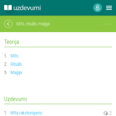
Mīts, rituāls, maģija
Teorija
1.
Mīts
2.
Rituāls
3.
Maģija
Uzdevumi
1.
Mīta raksturojums
2