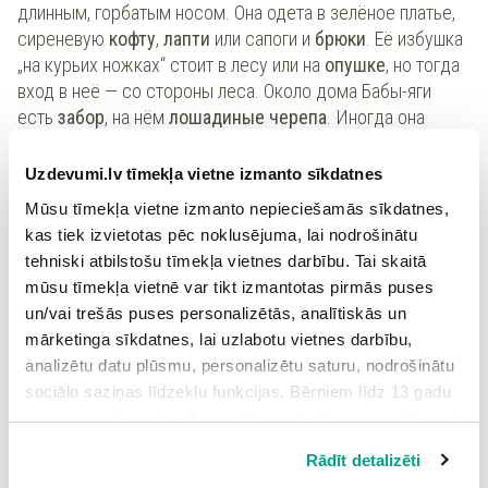
длинным, горбатым носом. Она одета в зелёное платье,
сиреневую
к
офту
,
лапти
или сапоги и
брюки
. Её избушка
„на курьих ножках“ стоит в лесу или на
опушке
, но тогда
вход в неё — со стороны леса. Около дома Бабы-яги
есть
забор
, на нём
лошадиные
черепа
. Иногда она
помогает людям. У неё есть волшебные
помощники
:
гуси
-
лебеди
, «три
пары
рук» и три
всадника
(белый,
Uzdevumi.lv tīmekļa vietne izmanto sīkdatnes
красный и чёрный).
Mūsu tīmekļa vietne izmanto nepieciešamās sīkdatnes,
kas tiek izvietotas pēc noklusējuma, lai nodrošinātu
tehniski atbilstošu tīmekļa vietnes darbību. Tai skaitā
Vai apgalvojums ir pareizs? Atzīmē!
mūsu tīmekļa vietnē var tikt izmantotas pirmās puses
un/vai trešās puses personalizētās, analītiskās un
1.
Баба-яга умеет летать и колдует в ступе
.
mārketinga sīkdatnes, lai uzlabotu vietnes darbību,
analizētu datu plūsmu, personalizētu saturu, nodrošinātu
нет
sociālo saziņas līdzekļu funkcijas. Bērniem līdz 13 gadu
vecumam pirms izvēles veikšanas ir jāprasa vecāka vai
да
likumiskā aizbildņa piekrišana.
Rādīt detalizēti
Spiežot uz pogas “Apstiprināt visas”, Jūs piekrītat visām