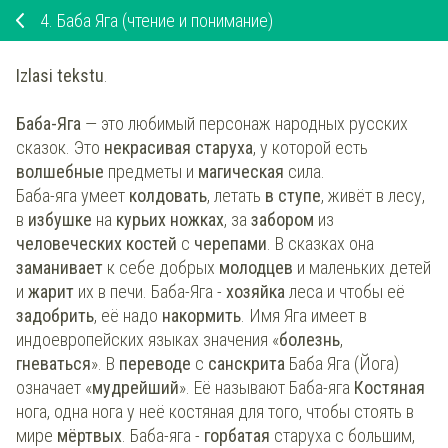
4.
Баба Яга (чтение и понимание)
Izlasi tekstu
.
Баба-Яга
— это любимый персонаж народных русских
сказок. Это
некрасивая старуха
, у которой есть
волшебные
предметы и
магическая
сила.
Баба-яга умеет
колдовать
, летать
в ступе
, живёт в лесу,
в
избушке
на
курьих ножках
, за
забором
из
человеческих
костей
с
черепами
. В сказках она
заманивает
к себе добрых
молодцев
и маленьких детей
и
жарит
их в печи. Баба-Яга -
хозяйка
леса и чтобы её
задобрить
, её надо
накорми
ть
. Имя Яга имеет в
индоевропейских языках значения «
болезнь
,
гневаться
». В
переводе
с
санскрита
Баба Яга (Йога)
означает «
мудрейший
». Её называют Баба-яга
Костяная
нога, одна нога у неё костяная для того, чтобы стоять в
мире
мёртвых
. Баба-яга -
горбат
ая
старуха с большим,