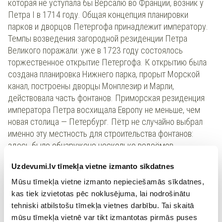
которая не уступала бы Версалю во Франции, возник у
Петра I в 1714 году. Общая концепция планировки
парков и дворцов Петергофа принадлежит императору.
Темпы возведения загородной резиденции Петра
Великого поражали: уже в 1723 году состоялось
торжественное открытие Петергофа. К открытию была
создана планировка Нижнего парка, прорыт Морской
канал, построены дворцы Монплезир и Марли,
действовала часть фонтанов. Приморская резиденция
императора Петра восхищала Европу не меньше, чем
новая столица — Петербург. Пётр не случайно выбрал
именно эту местность для строительства фонтанов:
здесь было обнаружено несколько водоёмов,
питавшихся бьющими из-под земли ключами. Именно эти
Uzdevumi.lv tīmekļa vietne izmanto sīkdatnes
источники используются для фонтанов и сейчас. Музей-
заповедник «Петергоф» объединил 21 музей. В одном из
Mūsu tīmekļa vietne izmanto nepieciešamās sīkdatnes,
самых старых каменных домов Петергофа, построенном
kas tiek izvietotas pēc noklusējuma, lai nodrošinātu
в 1796 г., располагается музей «Императорские
tehniski atbilstošu tīmekļa vietnes darbību. Tai skaitā
велосипеды». Основа коллекции — двенадцать
mūsu tīmekļa vietnē var tikt izmantotas pirmās puses