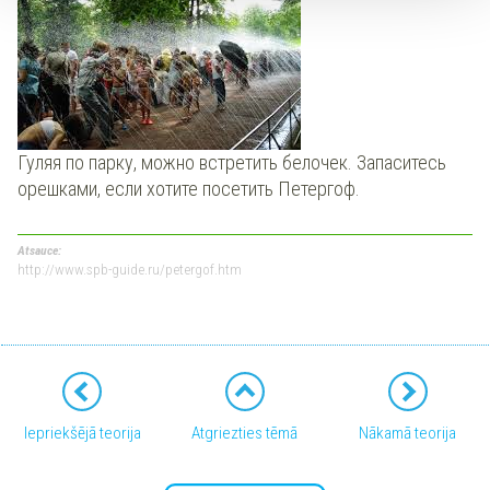
Гуляя по парку, можно встретить белочек. Запаситесь
орешками, если хотите посетить Петергоф.
Atsauce:
http://www.spb-guide.ru/petergof.htm
Iepriekšējā teorija
Atgriezties tēmā
Nākamā teorija