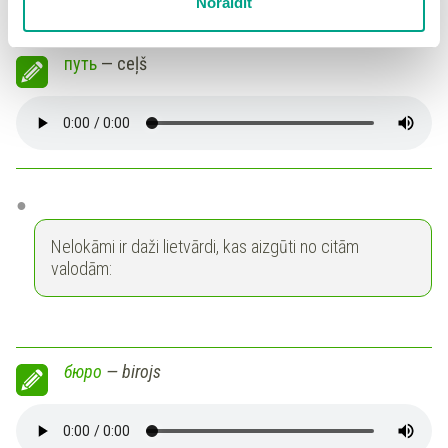
un
vīriešu dzimtes lietvārds
Noraidīt
detalizētu
sīkdatņu politiku
un ir iespēja atsaukt savu
piekrišanu sadaļā “Sīkdatņu iestatījumi”.
путь
— ceļš
Nelokāmi ir daži lietvārdi, kas aizgūti no citām
valodām:
бюро
— birojs