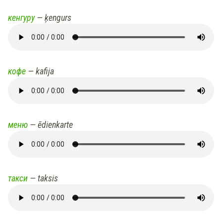
кенгуру
— ķengurs
кофе
— kafija
меню
— ēdienkarte
такси
— taksis