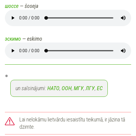
шоссе
— šoseja
эскимо
— eskimo
un saīsinājumi:
НАТО
,
ООН
,
МГУ
,
ЛГУ
,
ЕС
Lai nelokāmu lietvārdu iesaistītu teikumā, ir jāzina tā
dzimte.