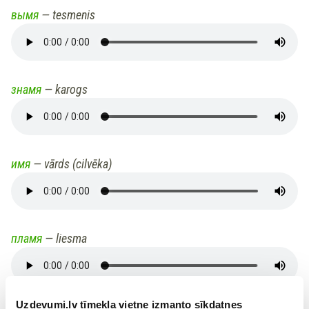
вымя
— tesmenis
знамя
— karogs
имя
— vārds (cilvēka)
пламя
— liesma
Uzdevumi.lv tīmekļa vietne izmanto sīkdatnes