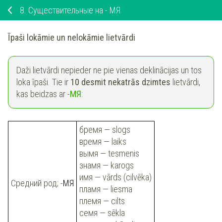
8.
Существительные на - МЯ
Īpaši lokāmie un nelokāmie lietvārdi
Daži lietvārdi nepieder ne pie vienas deklinācijas un tos
loka īpaši. Tie ir
10 desmit nekatrās dzimtes
lietvārdi,
kas beidzas ar -
МЯ
:
бремя — slogs
время — laiks
вымя — tesmenis
знамя — karogs
имя — vārds (cilvēka)
Средний род;
-
МЯ
пламя — liesma
племя — cilts
семя — sēkla