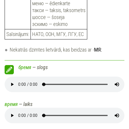
меню — ēdienkarte
такси — taksis, taksometrs
шоссе — šoseja
эскимо — eskimo
Saīsinājumi:
НАТО, ООН, МГУ, ЛГУ, ЕС
Nekatrās dzimtes lietvārdi, kas beidzas ar -
МЯ:
бремя
— slogs
время
— laiks