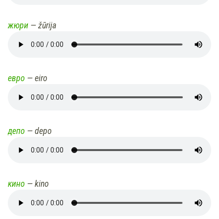
жюри
— žūrija
евро
— eiro
депо
— depo
кино
— kino