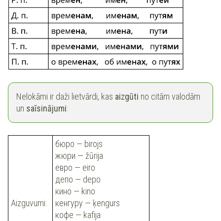
Nelokāmi ir daži lietvārdi, kas
aizgūti
no citām valodām
un
saīsinājumi
:
бюро — birojs
жюри — žūrija
евро — eiro
депо — depo
кино — kino
Aizguvumi:
кенгуру — ķengurs
кофе — kafija