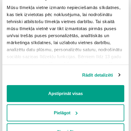
племя
— cilts
Mūsu tīmekļa vietne izmanto nepieciešamās sīkdatnes,
kas tiek izvietotas pēc noklusējuma, lai nodrošinātu
tehniski atbilstošu tīmekļa vietnes darbību. Tai skaitā
mūsu tīmekļa vietnē var tikt izmantotas pirmās puses
семя
— sēkla
un/vai trešās puses personalizētās, analītiskās un
mārketinga sīkdatnes, lai uzlabotu vietnes darbību,
analizētu datu plūsmu, personalizētu saturu, nodrošinātu
sociālo saziņas līdzekļu funkcijas. Bērniem līdz 13 gadu
vecumam pirms izvēles veikšanas ir jāprasa vecāka vai
стремя
— kāpslis
likumiskā aizbildņa piekrišana.
Rādīt detalizēti
Spiežot uz pogas “Apstiprināt visas”, Jūs piekrītat visām
sīkdatnēm, kas atrodas šajā tīmekļa vietnē, ieskaitot
trešo pušu mārketinga sīkdatnes. Spiežot uz pogas
Apstiprināt visas
темя
— pakausis
“Noraidīt”, Jūs atsakāties no visām sīkdatnēm tīmekļa
vietnē, izņemot “Nepieciešamās” sīkdatnes, kuru
izmantošanai nav nepieciešams iegūt lietotāja piekrišanu.
Pielāgot
Spiežot uz pogas “Apstiprināt izvēlētās”, Jūs varat mainīt
sīkdatņu iestatījumus. Lietotājam ir iespēja iepazīties ar