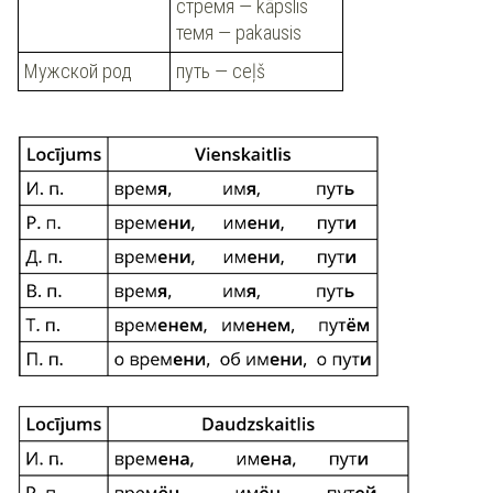
стремя — kāpslis
темя — pakausis
Мужской род
путь — ceļš