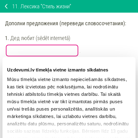
11.
Лексика "Стиль жизни"
Дополни предложения (переведи словосочетания):
1.
Дед
любит
(
sēdēt internetā
)
.
2.
Катя
любит
(
braukt ar velosipēdu
)
Uzdevumi.lv tīmekļa vietne izmanto sīkdatnes
Mūsu tīmekļa vietne izmanto nepieciešamās sīkdatnes,
.
kas tiek izvietotas pēc noklusējuma, lai nodrošinātu
tehniski atbilstošu tīmekļa vietnes darbību. Tai skaitā
mūsu tīmekļa vietnē var tikt izmantotas pirmās puses
3.
У наших соседей (
īpašs
)
стиль
un/vai trešās puses personalizētās, analītiskās un
mārketinga sīkdatnes, lai uzlabotu vietnes darbību,
жизни.
analizētu datu plūsmu, personalizētu saturu, nodrošinātu
sociālo saziņas līdzekļu funkcijas. Bērniem līdz 13 gadu