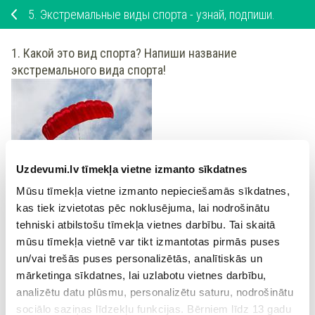
5.
Экстремальные виды спорта - узнай, подпиши.
1. Какой это вид спорта? Напиши название
экстремального вида спорта!
Uzdevumi.lv tīmekļa vietne izmanto sīkdatnes
Mūsu tīmekļa vietne izmanto nepieciešamās sīkdatnes,
Это
.
kas tiek izvietotas pēc noklusējuma, lai nodrošinātu
tehniski atbilstošu tīmekļa vietnes darbību. Tai skaitā
2.
Закончи предложение. Выбери правильный вариант.
mūsu tīmekļa vietnē var tikt izmantotas pirmās puses
Экстремальный вид спорта "
альпинизм
" - это спорт
un/vai trešās puses personalizētās, analītiskās un
mārketinga sīkdatnes, lai uzlabotu vietnes darbību,
.
analizētu datu plūsmu, personalizētu saturu, nodrošinātu
sociālo saziņas līdzekļu funkcijas. Bērniem līdz 13 gadu