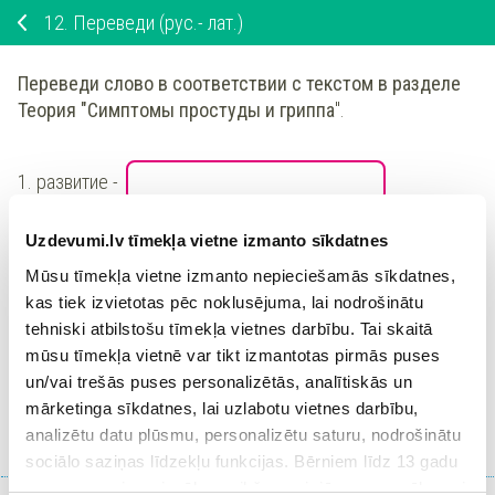
12.
Переведи (рус.- лат.)
Переведи слово в соответствии с текстом в разделе
Теория "
Симптомы простуды и гриппа
".
1.
развитие
-
Uzdevumi.lv tīmekļa vietne izmanto sīkdatnes
2.
боль в мышцах
-
Mūsu tīmekļa vietne izmanto nepieciešamās sīkdatnes,
kas tiek izvietotas pēc noklusējuma, lai nodrošinātu
3.
слабость
-
tehniski atbilstošu tīmekļa vietnes darbību. Tai skaitā
mūsu tīmekļa vietnē var tikt izmantotas pirmās puses
un/vai trešās puses personalizētās, analītiskās un
Ieiet portālā
mārketinga sīkdatnes, lai uzlabotu vietnes darbību,
analizētu datu plūsmu, personalizētu saturu, nodrošinātu
vai
Reģistrēties
sociālo saziņas līdzekļu funkcijas. Bērniem līdz 13 gadu
vecumam pirms izvēles veikšanas ir jāprasa vecāka vai