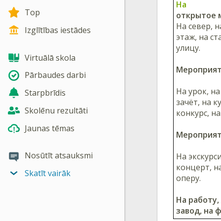
На
Top
открытое 
На север, н
Izglītības iestādes
этаж, на ст
улицу.
Virtuālā skola
Мероприят
Pārbaudes darbi
На урок, на
Starpbrīdis
зачёт, на к
Skolēnu rezultāti
конкурс, на
Jaunas tēmas
Мероприяти
Nosūtīt atsauksmi
На экскурс
концерт, на
Skatīt vairāk
оперу.
На работу,
завод, на 