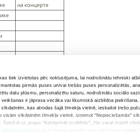
ке
на концерте
нике
и
и
е
 tiek izvietotas pēc noklusējuma, lai nodrošinātu tehniski atbi
 izmantotas pirmās puses un/vai trešās puses personalizētās, ana
izētu datu plūsmu, personalizētu saturu, nodrošinātu sociālo sazi
eikšanas ir jāprasa vecāka vai likumiskā aizbildņa piekrišana.
m sīkdatnēm, kas atrodas šajā tīmekļa vietnē, ieskaitot trešo pu
 no visām sīkdatnēm tīmekļa vietnē, izņemot “Nepieciešamās” sī
kšējā teorija
Atgriezties tēmā
. Spiežot uz pogas “Apstiprināt izvēlētās”, Jūs varat mainīt sīkd
u
sīkdatņu politiku
un ir iespēja atsaukt savu piekrišanu sadaļā 