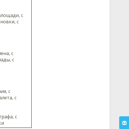
 площади, с
ановки, с
мена, с
иады, с
ия, с
алета, с
графа, с
ки