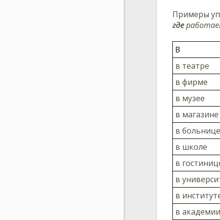
Примеры уп
где
работает
В
в театре
в фирме
в музее
в магазине
в больниц
в школе
в гостиниц
в универси
в институт
в академи