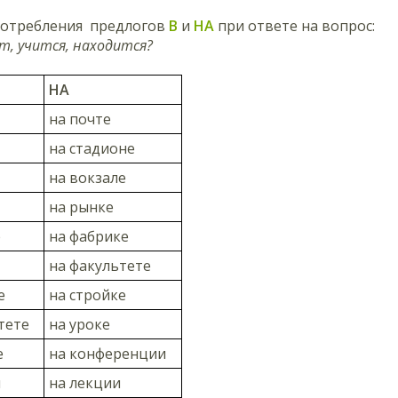
отребления предлогов
В
и
НА
при ответе на вопрос:
, учится, находится?
НА
на почте
на стадионе
на вокзале
на рынке
е
на фабрике
на факультете
е
на стройке
тете
на уроке
е
на конференции
и
на лекции