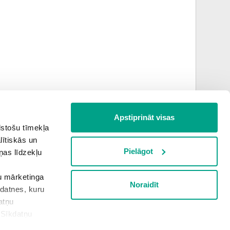
Apstiprināt visas
lstošu tīmekļa
lītiskās un
Pielāgot
ņas līdzekļu
šu mārketinga
Noraidīt
kdatnes, kuru
Nākamā teorija
atņu
“Sīkdatņu