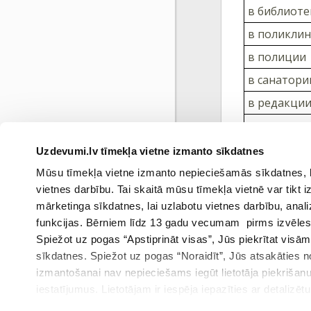
в библиоте
в поликли
в полиции
в санатори
в редакци
в ателье
в банке
Uzdevumi.lv tīmekļa vietne izmanto sīkdatnes
в ресторан
Mūsu tīmekļa vietne izmanto nepieciešamās sīkdatnes, kas
vietnes darbību. Tai skaitā mūsu tīmekļa vietnē var tikt
mārketinga sīkdatnes, lai uzlabotu vietnes darbību, anal
funkcijas. Bērniem līdz 13 gadu vecumam pirms izvēles v
Spiežot uz pogas “Apstiprināt visas”, Jūs piekrītat visā
sīkdatnes. Spiežot uz pogas “Noraidīt”, Jūs atsakāties
Ieprie
izmantošanai nav nepieciešams iegūt lietotāja piekrišanu
iestatījumus. Lietotājam ir iespēja iepazīties ar detalizēt
iestatījumi”.