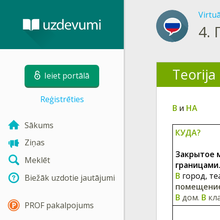
Virtu
4.
Teorija
Ieiet portālā
Reģistrēties
В
и
НА
Sākums
КУДА?
Ziņas
Закрытое м
Meklēt
границами
В
г
ород, те
Biežāk uzdotie jautājumi
помещение
В
дом.
В
кла
PROF pakalpojums