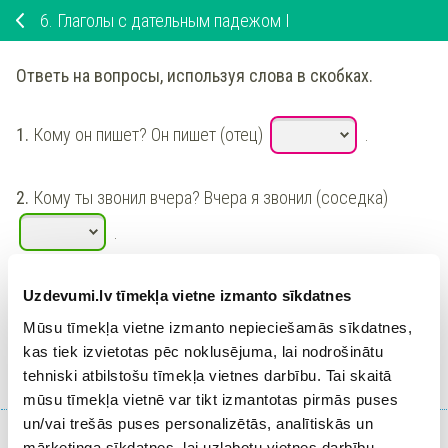
6.
Глаголы с дательным падежом I
Ответь на вопросы, используя слова в скобках.
1.
Кому он пишет? Он пишет
(
отец
)
.
2.
Кому ты звонил вчера? Вчера я звонил
(
соседка
)
.
Uzdevumi.lv tīmekļa vietne izmanto sīkdatnes
Mūsu tīmekļa vietne izmanto nepieciešamās sīkdatnes,
Ieiet portālā
kas tiek izvietotas pēc noklusējuma, lai nodrošinātu
vai
Reģistrēties
tehniski atbilstošu tīmekļa vietnes darbību. Tai skaitā
mūsu tīmekļa vietnē var tikt izmantotas pirmās puses
un/vai trešās puses personalizētās, analītiskās un
mārketinga sīkdatnes, lai uzlabotu vietnes darbību,