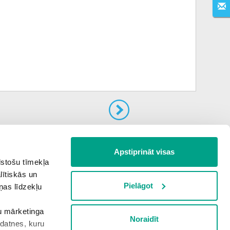
Nākamais uzdevums
Apstiprināt visas
lstošu tīmekļa
lītiskās un
Pielāgot
ņas līdzekļu
šu mārketinga
Noraidīt
kdatnes, kuru