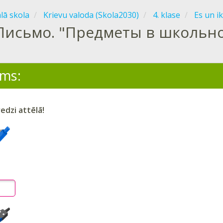
ālā skola
Krievu valoda (Skola2030)
4. klase
Es un i
Письмо. "Предметы в школьно
ms:
edzi attēlā!