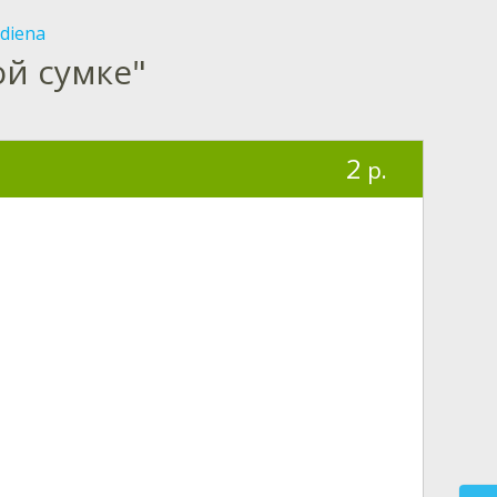
kdiena
й сумке"
2
p.