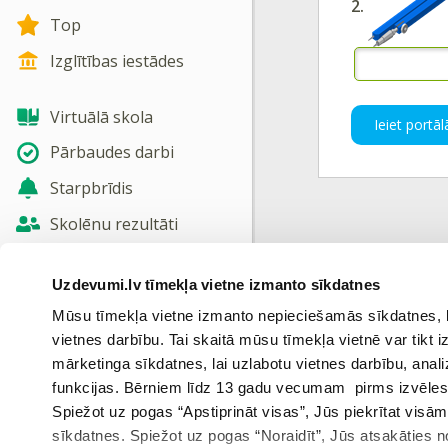
2.
Top
Izglītības iestādes
Virtuālā skola
Ieiet portāl
Pārbaudes darbi
Starpbrīdis
Skolēnu rezultāti
Iepriekš
Jaunas tēmas
Uzdevumi.lv tīmekļa vietne izmanto sīkdatnes
Nosūtīt atsauksmi
Mūsu tīmekļa vietne izmanto nepieciešamās sīkdatnes, kas
vietnes darbību. Tai skaitā mūsu tīmekļa vietnē var tikt
Skatīt vairāk
mārketinga sīkdatnes, lai uzlabotu vietnes darbību, anal
funkcijas. Bērniem līdz 13 gadu vecumam pirms izvēles v
Spiežot uz pogas “Apstiprināt visas”, Jūs piekrītat visā
sīkdatnes. Spiežot uz pogas “Noraidīt”, Jūs atsakāties