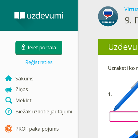
Virtu
9.
Uzdevu
Ieiet portālā
Reģistrēties
Uzraksti ko r
Sākums
Ziņas
1.
Meklēt
Biežāk uzdotie jautājumi
PROF pakalpojums