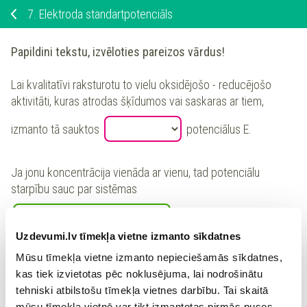
7.
Elektroda standartpotenciāls
Papildini tekstu, izvēloties pareizos vārdus!
Lai kvalitatīvi raksturotu to vielu oksidējošo - reducējošo
aktivitāti, kuras atrodas šķīdumos vai saskaras ar tiem,
izmanto tā sauktos
potenciālus E.
Ja jonu koncentrācija vienāda ar vienu, tad potenciālu
starpību sauc par sistēmas
°
un apzīmē ar
.
E
Uzdevumi.lv tīmekļa vietne izmanto sīkdatnes
potenciālu vērtības parasti
Mūsu tīmekļa vietne izmanto nepieciešamās sīkdatnes,
kas tiek izvietotas pēc noklusējuma, lai nodrošinātu
1
+
⇄
+
tehniski atbilstošu tīmekļa vietnes darbību. Tai skaitā
attiecina pret sistēmu:
H
e
H
2
(
)
g
(
)
2
šķ
mūsu tīmekļa vietnē var tikt izmantotas pirmās puses