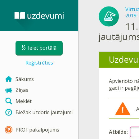
Virtu
2019.
11.
jautājum
Ieiet portālā
Uzdevu
Reģistrēties
Sākums
Apvienoto nā
gadi ir pagāj
Ziņas
Meklēt
A
Biežāk uzdotie jautājumi
PROF pakalpojums
Atbilde: