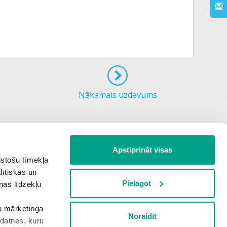
Nākamais uzdevums
Apstiprināt visas
lstošu tīmekļa
lītiskās un
Pielāgot
ņas līdzekļu
šu mārketinga
Noraidīt
kdatnes, kuru