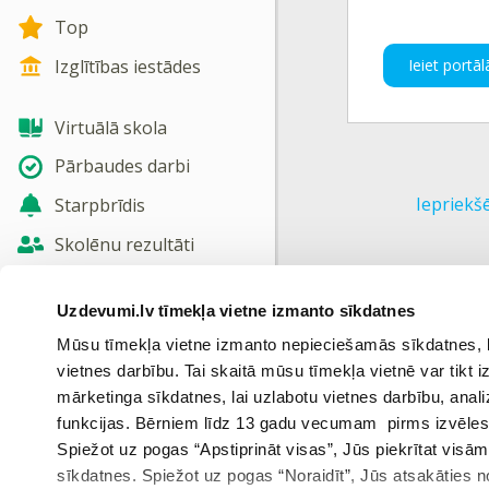
Top
Ieiet portāl
Izglītības iestādes
Virtuālā skola
Pārbaudes darbi
Iepriekš
Starpbrīdis
Skolēnu rezultāti
Jaunas tēmas
Uzdevumi.lv tīmekļa vietne izmanto sīkdatnes
Nosūtīt atsauksmi
Mūsu tīmekļa vietne izmanto nepieciešamās sīkdatnes, kas
vietnes darbību. Tai skaitā mūsu tīmekļa vietnē var tikt
Skatīt vairāk
mārketinga sīkdatnes, lai uzlabotu vietnes darbību, anal
funkcijas. Bērniem līdz 13 gadu vecumam pirms izvēles v
Spiežot uz pogas “Apstiprināt visas”, Jūs piekrītat visā
sīkdatnes. Spiežot uz pogas “Noraidīt”, Jūs atsakāties