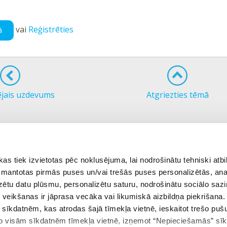
vai
Reģistrēties
ā
ējais uzdevums
Atgriezties tēmā
 tiek izvietotas pēc noklusējuma, lai nodrošinātu tehniski atbi
 izmantotas pirmās puses un/vai trešās puses personalizētās, ana
izētu datu plūsmu, personalizētu saturu, nodrošinātu sociālo sazi
eikšanas ir jāprasa vecāka vai likumiskā aizbildņa piekrišana.
m sīkdatnēm, kas atrodas šajā tīmekļa vietnē, ieskaitot trešo pu
 no visām sīkdatnēm tīmekļa vietnē, izņemot “Nepieciešamās” sī