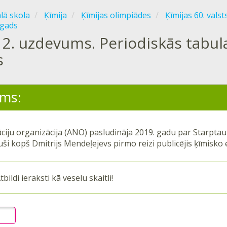
ālā skola
Ķīmija
Ķīmijas olimpiādes
Ķīmijas 60. vals
 gads
2. uzdevums. Periodiskās tabulas
s
ms:
ciju organizācija (ANO) pasludināja 2019. gadu par Starptaut
uši kopš Dmitrijs Mendeļejevs pirmo reizi publicējis ķīmisko
tbildi ieraksti kā veselu skaitli!