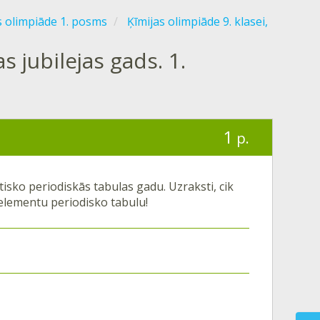
ts olimpiāde 1. posms
Ķīmijas olimpiāde 9. klasei,
 jubilejas gads. 1.
1
p.
isko periodiskās tabulas gadu. Uzraksti, cik
 elementu periodisko tabulu!