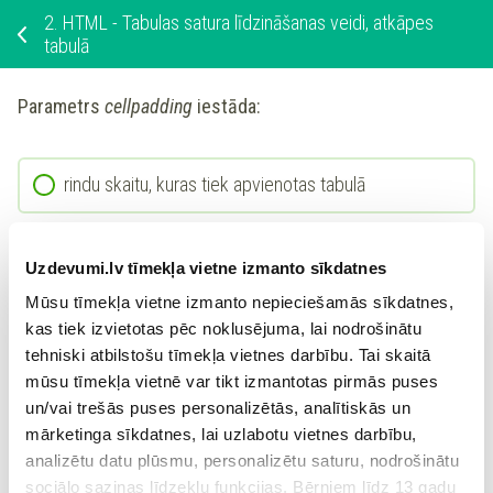
2.
HTML - Tabulas satura līdzināšanas veidi, atkāpes
tabulā
Parametrs
cellpadding
iestāda:
rindu skaitu, kuras tiek apvienotas tabulā
tabulas platumu
Uzdevumi.lv tīmekļa vietne izmanto sīkdatnes
Mūsu tīmekļa vietne izmanto nepieciešamās sīkdatnes,
attālumu starp tabulas šūnas rāmi un šūnas saturu
kas tiek izvietotas pēc noklusējuma, lai nodrošinātu
tehniski atbilstošu tīmekļa vietnes darbību. Tai skaitā
mūsu tīmekļa vietnē var tikt izmantotas pirmās puses
tabulas rāmja krāsu
un/vai trešās puses personalizētās, analītiskās un
mārketinga sīkdatnes, lai uzlabotu vietnes darbību,
analizētu datu plūsmu, personalizētu saturu, nodrošinātu
sociālo saziņas līdzekļu funkcijas. Bērniem līdz 13 gadu