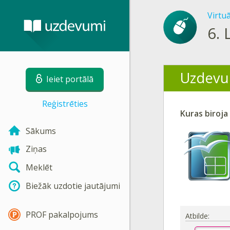
Virtu
6.
Uzdevu
Ieiet portālā
Reģistrēties
Kuras biroja
Sākums
Ziņas
Meklēt
Biežāk uzdotie jautājumi
PROF pakalpojums
Atbilde: