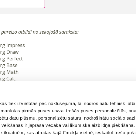
) pareizo atbildi no sekojošā saraksta:
org Impress
org Draw
rg Perfect
org Base
org Math
rg Calc
rg Writer
vai
Reģistrēties
ā
 tiek izvietotas pēc noklusējuma, lai nodrošinātu tehniski atbi
 izmantotas pirmās puses un/vai trešās puses personalizētās, ana
izētu datu plūsmu, personalizētu saturu, nodrošinātu sociālo sazi
eikšanas ir jāprasa vecāka vai likumiskā aizbildņa piekrišana.
m sīkdatnēm, kas atrodas šajā tīmekļa vietnē, ieskaitot trešo pu