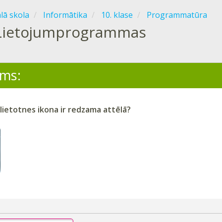
ālā skola
Informātika
10. klase
Programmatūra
Lietojumprogrammas
ms:
 lietotnes ikona ir redzama attēlā?