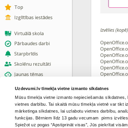
Top
Izglītības iestādes
Izvēlies (kopē
Virtuālā skola
OpenOffice.
Pārbaudes darbi
OpenOffice.
Starpbrīdis
OpenOffice.o
OpenOffice.
Skolēnu rezultāti
OpenOffice.
OpenOffice.o
Jaunas tēmas
OpenOffice.o
Uzdevumi.lv tīmekļa vietne izmanto sīkdatnes
Nosūtīt atsauksmi
Ieiet portāl
Mūsu tīmekļa vietne izmanto nepieciešamās sīkdatnes, kas
Skatīt vairāk
vietnes darbību. Tai skaitā mūsu tīmekļa vietnē var tikt
mārketinga sīkdatnes, lai uzlabotu vietnes darbību, anal
funkcijas. Bērniem līdz 13 gadu vecumam pirms izvēles v
Spiežot uz pogas “Apstiprināt visas”, Jūs piekrītat visā