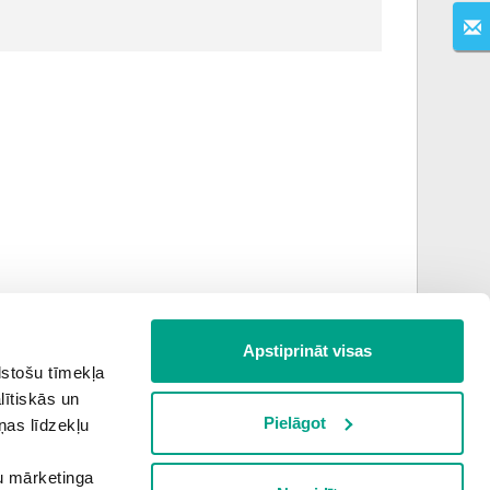
Apstiprināt visas
lstošu tīmekļa
lītiskās un
Pielāgot
ņas līdzekļu
šu mārketinga