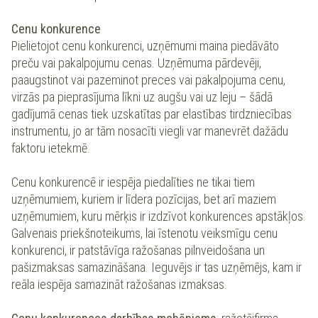
Cenu konkurence
Pielietojot cenu konkurenci, uzņēmumi maina piedāvāto
preču vai pakalpojumu cenas. Uzņēmuma pārdevēji,
paaugstinot vai pazeminot preces vai pakalpojuma cenu,
virzās pa pieprasījuma līkni uz augšu vai uz leju – šādā
gadījumā cenas tiek uzskatītas par elastības tirdzniecības
instrumentu, jo ar tām nosacīti viegli var manevrēt dažādu
faktoru ietekmē.
Cenu konkurencē ir iespēja piedalīties ne tikai tiem
uzņēmumiem, kuriem ir līdera pozīcijas, bet arī maziem
uzņēmumiem, kuru mērķis ir izdzīvot konkurences apstākļos.
Galvenais priekšnoteikums, lai īstenotu veiksmīgu cenu
konkurenci, ir patstāvīga ražošanas pilnveidošana un
pašizmaksas samazināšana. Ieguvējs ir tas uzņēmējs, kam ir
reāla iespēja samazināt ražošanas izmaksas.