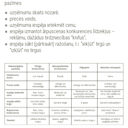
pazīmes:
uzņēmumu skaits nozarē;
preces veids;
uzņēmuma iespēja ietekmēt cenu;
iespēja izmantot ārpuscenas konkurences līdzekļus –
reklāmu, dažādus tirdzniecības "knifus";
iespēja sākt (pārtraukt) ražošanu, t.i. "iekļūt" tirgū un
"izkļūt" no tirgus.