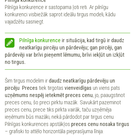
Pilnīga konkurence ir sastopama ļoti reti. Ar pilnīgu
konkurenci visbiežāk saprot ideālu tirgus modeli, kādu
vajadzētu sasniegt.
Pilnīga konkurence
ir situācija, kad tirgū ir daudz
neatkarīgu pircēju un pārdevēju; gan pircēji, gan
pārdevēji var brīvi pieņemt lēmumu, brīvi iekļūt un izkļūt
no tirgus.
Šim tirgus modelim ir
daudz neatkarīgu pārdevēju un
pircēju
.
Preces
tiek tirgotas
vienveidīgas
un viens pats
uzņēmums nespēj ietekmēt preces cenu
, jo, paaugstinot
preces cenu, šo preci pirktu mazāk. Savukārt pazeminot
preces cenu, prece tiks pirkta vairāk, taču uzņēmēja
ieņēmumi būs mazāki, nekā pārdodot par tirgus cenu.
Pilnīgas konkurences apstākļos
preces cenu nosaka tirgus
– grafiski to attēlo horizontāla pieprasījuma līnija.