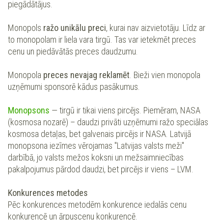
piegādātājus.
Monopols
ražo unikālu preci
, kurai nav aizvietotāju. Līdz ar
to monopolam ir liela vara tirgū. Tas var ietekmēt preces
cenu un piedāvātās preces daudzumu.
Monopola
preces nevajag reklamēt
. Bieži vien monopola
uzņēmumi sponsorē kādus pasākumus.
Monopsons
— tirgū ir tikai viens pircējs. Piemēram, NASA
(kosmosa nozarē) – daudzi privāti uzņēmumi ražo speciālas
kosmosa detaļas, bet galvenais pircējs ir NASA. Latvijā
monopsona iezīmes vērojamas "Latvijas valsts meži"
darbībā, jo valsts mežos koksni un mežsaimniecības
pakalpojumus pārdod daudzi, bet pircējs ir viens – LVM.
Konkurences metodes
Pēc konkurences metodēm konkurence iedalās cenu
konkurencē un ārpuscenu konkurencē.