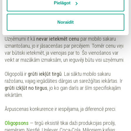
izmantošanai nav nepieciešams iegūt lietotāja piekrišanu.
Pielāgot
Spiežot uz pogas “Apstiprināt izvēlētās”, Jūs varat mainīt
Oligopols un oligopsons
sīkdatņu iestatījumus. Lietotājam ir iespēja iepazīties ar
Oligopolam
raksturīgs ir tas, ka ir tikai
divi, trīs ražotāji
, kas
Noraidīt
detalizētu
sīkdatņu politiku
un ir iespēja atsaukt savu
piedāvā
līdzīgu vai diferencētu preci
, piemēram, mobilo
piekrišanu sadaļā “Sīkdatņu iestatījumi”.
sakaru operatori – TELE2, LMT, Bite.
Uzņēmumi it kā
nevar ietekmēt cenu
par mobilo sakaru
izmantošanu, jo ir jāsacenšas par pircējiem. Tomēr cenu viņi
var būtiski ietekmēt, ja vienojas par to. Šo vienošanos var
veikt ar mazākām izmaksām, un ieguvēji būtu visi uzņēmumi.
Oligopolā ir
grūti iekļūt tirgū
. Lai sāktu mobilo sakaru
ražošanu, vajag iegādāties dārgas un sarežģītas iekārtas. Ir
grūti izkļūt no tirgus
, jo ko gan darīs ar šīm specifiskajām
iekārtām.
Ārpuscenas konkurence ir iespējama, ja diferencē preci.
Oligopsons
— tirgū eksistē tikai daži produkcijas pircēji,
piemēram, Nestlé, Unilever, Coca-Cola. Miljoniem kafijas,