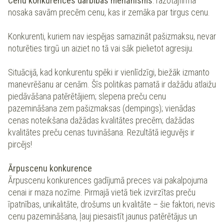
Cenu konkurences darbības mehānisms
: ražotājfirma
nosaka savām precēm cenu, kas ir zemāka par tirgus cenu.
Konkurenti, kuriem nav iespējas samazināt pašizmaksu, nevar
noturēties tirgū un aiziet no tā vai sāk pielietot agresiju.
Situācijā, kad konkurentu spēki ir vienlīdzīgi, biežāk izmanto
manevrēšanu ar cenām. Šīs politikas pamatā ir dažādu atlaižu
piedāvāšana patērētājiem; slepena preču cenu
pazemināšana zem pašizmaksas (dempings); vienādas
cenas noteikšana dažādas kvalitātes precēm; dažādas
kvalitātes preču cenas tuvināšana. Rezultātā ieguvējs ir
pircējs!
Ārpuscenu konkurence
Ārpuscenu konkurences gadījumā preces vai pakalpojuma
cenai ir maza nozīme. Pirmajā vietā tiek izvirzītas preču
īpatnības, unikalitāte, drošums un kvalitāte – šie faktori, nevis
cenu pazemināšana, ļauj piesaistīt jaunus patērētājus un