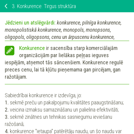
3.
Konkurence. Tirgus struktūra
Jēdzieni un atslēgvārdi:
konkurence, pilnīga konkurence,
monopolistiskā konkurence, monopols, monopsons,
oligopols, oligopsons, cenu un ārpuscenu konkurence,
Konkurence
ir sacensība starp komerciālajām
organizācijām par lielākas peļņas ieguves
iespējām, atņemot tās sāncenšiem. Konkurence regulē
preces cenu, lai tā kļūtu pieņemama gan pircējam, gan
ražotājam.
Sabiedrībai konkurence ir izdevīga, jo:
1.
sekmē preču un pakalpojumu kvalitātes paaugstināšanu;
2.
veicina izmaksu samazināšanu un palielina efektivitāti;
3.
sekmē zinātnes un tehnikas sasniegumu ieviešanu
ražošanā;
4.
konkurence "ietaupa" patērētāju naudu, un šo naudu var