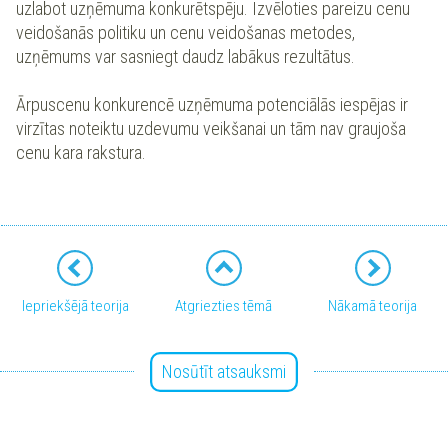
uzlabot uzņēmuma konkurētspēju. Izvēloties pareizu cenu
veidošanās politiku un cenu veidošanas metodes,
uzņēmums var sasniegt daudz labākus rezultātus.
Ārpuscenu konkurencē uzņēmuma potenciālās iespējas ir
virzītas noteiktu uzdevumu veikšanai un tām nav graujoša
cenu kara rakstura.
Iepriekšējā teorija
Atgriezties tēmā
Nākamā teorija
Nosūtīt atsauksmi