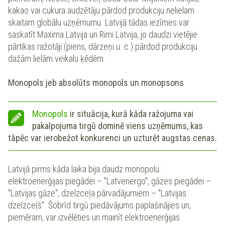
kakao vai cukura audzētāju pārdod produkciju nelielam
skaitam globālu uzņēmumu. Latvijā tādas iezīmes var
saskatīt Maxima Latvija un Rimi Latvija, jo daudzi vietējie
pārtikas ražotāji (piens, dārzeņi u. c.) pārdod produkciju
dažām lielām veikalu ķēdēm.
Monopols jeb absolūts monopols un monopsons
Monopols
ir situācija, kurā kāda ražojuma vai
pakalpojuma tirgū dominē viens uzņēmums, kas
tāpēc var ierobežot konkurenci un uzturēt augstas cenas.
Latvijā pirms kāda laika bija daudz monopolu:
elektroenerģijas piegādei – "Latvenergo", gāzes piegādei –
"Latvijas gāze", dzelzceļa pārvadājumiem – "Latvijas
dzelzceļš". Šobrīd tirgū piedāvājums paplašinājies un,
piemēram, var izvēlēties un mainīt elektroenerģijas