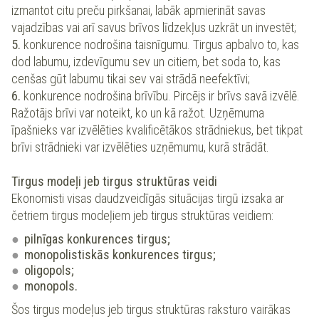
izmantot citu preču pirkšanai, labāk apmierināt savas
vajadzības vai arī savus brīvos līdzekļus uzkrāt un investēt;
5.
konkurence nodrošina taisnīgumu. Tirgus apbalvo to, kas
dod labumu, izdevīgumu sev un citiem, bet soda to, kas
cenšas gūt labumu tikai sev vai strādā neefektīvi;
6.
konkurence nodrošina brīvību. Pircējs ir brīvs savā izvēlē.
Ražotājs brīvi var noteikt, ko un kā ražot. Uzņēmuma
īpašnieks var izvēlēties kvalificētākos strādniekus, bet tikpat
brīvi strādnieki var izvēlēties uzņēmumu, kurā strādāt.
Tirgus modeļi jeb tirgus struktūras veidi
Ekonomisti visas daudzveidīgās situācijas tirgū izsaka ar
četriem tirgus modeļiem jeb tirgus struktūras veidiem:
pilnīgas konkurences tirgus;
monopolistiskās konkurences tirgus;
oligopols;
monopols.
Šos tirgus modeļus jeb tirgus struktūras raksturo vairākas