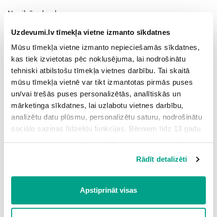
Nepilnīga konkurence
Pie nepilnīgas konkurences tiek piesaistīti sekojoši
Uzdevumi.lv tīmekļa vietne izmanto sīkdatnes
konkurences veidi:
monopolistiskā konkurence
,
oligopols
Mūsu tīmekļa vietne izmanto nepieciešamās sīkdatnes,
un
monopols
.
kas tiek izvietotas pēc noklusējuma, lai nodrošinātu
tehniski atbilstošu tīmekļa vietnes darbību. Tai skaitā
Monopolistiskā konkurence
mūsu tīmekļa vietnē var tikt izmantotas pirmās puses
Monopolistiskai konkurences struktūrai raksturīgs tas, ka
un/vai trešās puses personalizētās, analītiskās un
daudzi uzņēmumi ražo
vienveidīgu
vai
nedaudz diferencētu
mārketinga sīkdatnes, lai uzlabotu vietnes darbību,
preci
, piemēram, kleitas. Visas šīs kleitas ir vienādas, bet
analizētu datu plūsmu, personalizētu saturu, nodrošinātu
uzņēmumi cenšas tās diferencēt.
sociālo saziņas līdzekļu funkcijas. Bērniem līdz 13 gadu
vecumam pirms izvēles veikšanas ir jāprasa vecāka vai
Atsevišķs
uzņēmums būtiski nevar ietekmēt cenu
, bet to
likumiskā aizbildņa piekrišana.
var panākt, nosakot atšķirīgu cenu katras kleitas modelim.
Rādīt detalizēti
Spiežot uz pogas “Apstiprināt visas”, Jūs piekrītat visām
Var samērā
viegli iekļūt nozarē
, kurā noteicošā ir
sīkdatnēm, kas atrodas šajā tīmekļa vietnē, ieskaitot
monopolistiskā konkurence.
trešo pušu mārketinga sīkdatnes. Spiežot uz pogas
Apstiprināt visas
“Noraidīt”, Jūs atsakāties no visām sīkdatnēm tīmekļa
Monopolistiskas konkurences apstākļos pārdevēji
izmanto
vietnē, izņemot “Nepieciešamās” sīkdatnes, kuru
ārpuscenas faktorus
– reklāmu.