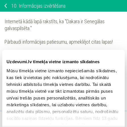
10.
Informācijas izvērtēšana
Internetā kādā lapā rakstīts, ka "
Dakara ir Senegālas
galvaspilsēta.
"
Pārbaudi informācijas patiesumu, apmeklējot citas lapas!
Izveido secinājumu par informācijas patiesību:
Uzdevumi.lv tīmekļa vietne izmanto sīkdatnes
Mūsu tīmekļa vietne izmanto nepieciešamās sīkdatnes,
kas tiek izvietotas pēc noklusējuma, lai nodrošinātu
tehniski atbilstošu tīmekļa vietnes darbību. Tai skaitā
Ieiet portālā
mūsu tīmekļa vietnē var tikt izmantotas pirmās puses
un/vai trešās puses personalizētās, analītiskās un
vai
Reģistrēties
mārketinga sīkdatnes, lai uzlabotu vietnes darbību,
analizētu datu plūsmu, personalizētu saturu, nodrošinātu
sociālo saziņas līdzekļu funkcijas. Bērniem līdz 13 gadu
vecumam pirms izvēles veikšanas ir jāprasa vecāka vai