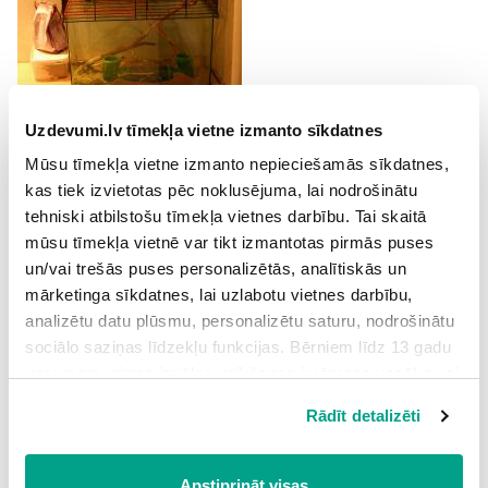
Mazajiem mājdzīvniekiem jāiekārto piemērots būris vai
Uzdevumi.lv tīmekļa vietne izmanto sīkdatnes
akvārijs.
Mūsu tīmekļa vietne izmanto nepieciešamās sīkdatnes,
Dzīvnieku regulāri jāapkopj
kas tiek izvietotas pēc noklusējuma, lai nodrošinātu
tehniski atbilstošu tīmekļa vietnes darbību. Tai skaitā
mūsu tīmekļa vietnē var tikt izmantotas pirmās puses
un/vai trešās puses personalizētās, analītiskās un
mārketinga sīkdatnes, lai uzlabotu vietnes darbību,
analizētu datu plūsmu, personalizētu saturu, nodrošinātu
sociālo saziņas līdzekļu funkcijas. Bērniem līdz 13 gadu
vecumam pirms izvēles veikšanas ir jāprasa vecāka vai
Dzīvniekam jāsagādā piemērota barība. Jāzina, cik bieži un
likumiskā aizbildņa piekrišana.
cik daudz barot dzīvnieku.
Rādīt detalizēti
Spiežot uz pogas “Apstiprināt visas”, Jūs piekrītat visām
sīkdatnēm, kas atrodas šajā tīmekļa vietnē, ieskaitot
trešo pušu mārketinga sīkdatnes. Spiežot uz pogas
Apstiprināt visas