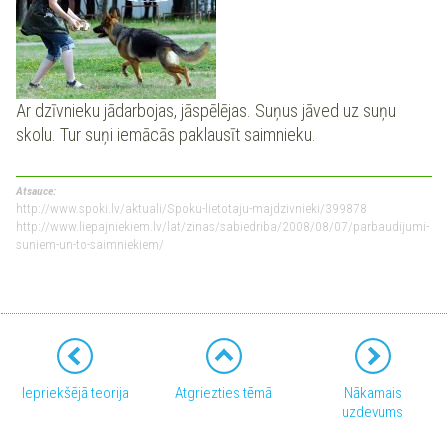
Ar dzīvnieku jādarbojas, jāspēlējas. Suņus jāved uz suņu
skolu. Tur suņi iemācās paklausīt saimnieku.
Atsauce:
http://www.spoki.lv/aktuali/Spoku-lietotaju-majdzivnieki/399878
http://www.liepajniekiem.lv/lat/zinas/sabiedriba/2008/08/07/parbaudijumi-
suniem-un-to-saimniekiem/
Iepriekšējā teorija
Atgriezties tēmā
Nākamais
uzdevums