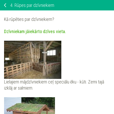
4.
Rūpes par dzīvniekiem
Kā rūpēties par dzīvniekiem?
Dzīvniekam jāiekārto dzīves vieta.
Lielajiem mājdzīvniekiem ceļ speciālu ēku - kūti. Zemi tajā
izklāj ar salmiem.