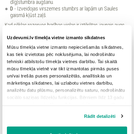
dīgļstumbra augšanu.
D
- Izveidojas virszemes stumbrs ar lapām un Saules
gaismā kļūst zaļš.
Kad sēklas rezerves barības vielas ir iztērētas, jaunais augs
pats sāk ražot sev barības vielas. Tā lapās un zaļajā stumbrā
Uzdevumi.lv tīmekļa vietne izmanto sīkdatnes
notiek fotosintēze, bet ar sakni augs uzņem ūdeni un
minerālvielas.
Mūsu tīmekļa vietne izmanto nepieciešamās sīkdatnes,
kas tiek izvietotas pēc noklusējuma, lai nodrošinātu
tehniski atbilstošu tīmekļa vietnes darbību. Tai skaitā
mūsu tīmekļa vietnē var tikt izmantotas pirmās puses
un/vai trešās puses personalizētās, analītiskās un
mārketinga sīkdatnes, lai uzlabotu vietnes darbību,
analizētu datu plūsmu, personalizētu saturu, nodrošinātu
sociālo saziņas līdzekļu funkcijas. Bērniem līdz 13 gadu
vecumam pirms izvēles veikšanas ir jāprasa vecāka vai
likumiskā aizbildņa piekrišana.
Rādīt detalizēti
Spiežot uz pogas “Apstiprināt visas”, Jūs piekrītat visām
Kviešu grauds dīgst līdzīgi pupiņas sēklai.
sīkdatnēm, kas atrodas šajā tīmekļa vietnē, ieskaitot
Grauda šaurākajā galā, kur atrodas dīglis, attīstās nevis viena,
trešo pušu mārketinga sīkdatnes. Spiežot uz pogas