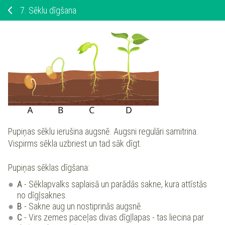
7.
Sēklu dīgšana
Pupiņas sēklu ierušina augsnē. Augsni regulāri samitrina.
Vispirms sēkla uzbriest un tad sāk dīgt.
Pupiņas sēklas dīgšana:
A
- Sēklapvalks saplaisā un parādās sakne, kura attīstās
no dīgļsaknes.
B
- Sakne aug un nostiprinās augsnē.
C
- Virs zemes paceļas divas dīgļlapas - tas liecina par