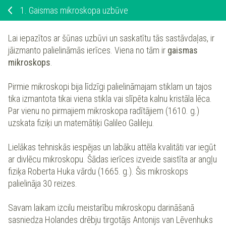
1.
Gaismas mikroskopa uzbūve
Lai iepazītos ar šūnas uzbūvi un saskatītu tās sastāvdaļas, ir
jāizmanto palielināmās ierīces. Viena no tām ir
gaismas
mikroskops
.
Pirmie mikroskopi bija līdzīgi palielināmajam stiklam un tajos
tika izmantota tikai viena stikla vai slīpēta kalnu kristāla lēca.
Par vienu no pirmajiem mikroskopa radītājiem (1610. g.)
uzskata fiziķi un matemātiķi Galileo Galileju.
Lielākas tehniskās iespējas un labāku attēla kvalitāti var iegūt
ar divlēcu mikroskopu. Šādas ierīces izveide saistīta ar angļu
fiziķa Roberta Huka vārdu (1665. g.). Šis mikroskops
palielināja 30 reizes.
Savam laikam izcilu meistarību mikroskopu darināšanā
sasniedza Holandes drēbju tirgotājs Antonijs van Lēvenhuks