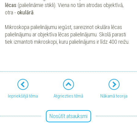
lēcas
(palielināmie stikli). Viena no tām atrodas objektīvā,
otra -
okulārā
.
Mikroskopa palielinājumu iegūst, sareizinot okulāra lēcas
palielinājumu ar objektīva lēcas palielinājumu. Skolā parasti
tiek izmantoti mikroskopi, kuru palielinājums ir līdz 400 reižu.
Iepriekšējā tēma
Atgriezties tēmā
Nākamā teorija
Nosūtīt atsauksmi