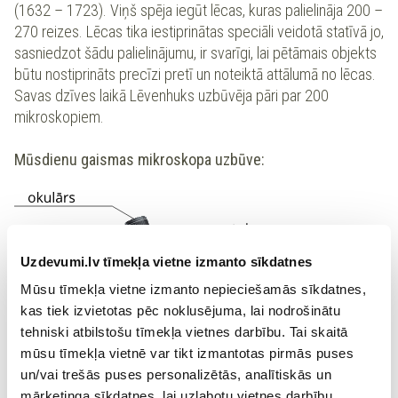
(1632 – 1723). Viņš spēja iegūt lēcas, kuras palielināja 200 –
270 reizes. Lēcas tika iestiprinātas speciāli veidotā statīvā jo,
sasniedzot šādu palielinājumu, ir svarīgi, lai pētāmais objekts
būtu nostiprināts precīzi pretī un noteiktā attālumā no lēcas.
Savas dzīves laikā Lēvenhuks uzbūvēja pāri par 200
mikroskopiem.
Mūsdienu gaismas mikroskopa uzbūve:
Uzdevumi.lv tīmekļa vietne izmanto sīkdatnes
Mūsu tīmekļa vietne izmanto nepieciešamās sīkdatnes,
kas tiek izvietotas pēc noklusējuma, lai nodrošinātu
tehniski atbilstošu tīmekļa vietnes darbību. Tai skaitā
mūsu tīmekļa vietnē var tikt izmantotas pirmās puses
un/vai trešās puses personalizētās, analītiskās un
mārketinga sīkdatnes, lai uzlabotu vietnes darbību,