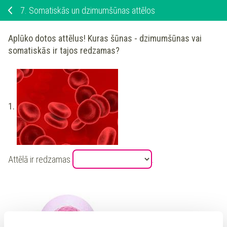
7.
Somatiskās un dzimumšūnas attēlos
Aplūko dotos attēlus! Kuras šūnas - dzimumšūnas vai
somatiskās ir tajos redzamas?
1.
Attēlā ir redzamas
.
2.