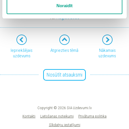
sīkdatņu iestatījumus. Lietotājam ir iespēja iepazīties ar
Noraidīt
Ieiet portālā
detalizētu
sīkdatņu politiku
un ir iespēja atsaukt savu
piekrišanu sadaļā “Sīkdatņu iestatījumi”.
vai
Reģistrēties
Iepriekšējais
Atgriezties tēmā
Nākamais
uzdevums
uzdevums
Nosūtīt atsauksmi
Copyright © 2026 SIA Uzdevumi.lv
Kontakti
Lietošanas noteikumi
Privātuma politika
Sīkdatņu iestatījumi