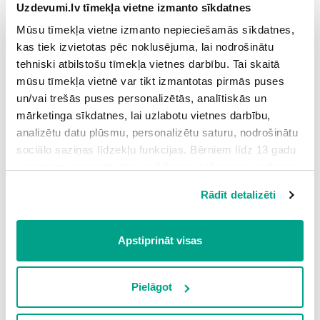
Uzdevumi.lv tīmekļa vietne izmanto sīkdatnes
Mūsu tīmekļa vietne izmanto nepieciešamās sīkdatnes,
kas tiek izvietotas pēc noklusējuma, lai nodrošinātu
tehniski atbilstošu tīmekļa vietnes darbību. Tai skaitā
Attēlā ir redzamas
.
mūsu tīmekļa vietnē var tikt izmantotas pirmās puses
un/vai trešās puses personalizētās, analītiskās un
mārketinga sīkdatnes, lai uzlabotu vietnes darbību,
analizētu datu plūsmu, personalizētu saturu, nodrošinātu
sociālo saziņas līdzekļu funkcijas. Bērniem līdz 13 gadu
vecumam pirms izvēles veikšanas ir jāprasa vecāka vai
3.
likumiskā aizbildņa piekrišana.
Rādīt detalizēti
Spiežot uz pogas “Apstiprināt visas”, Jūs piekrītat visām
sīkdatnēm, kas atrodas šajā tīmekļa vietnē, ieskaitot
trešo pušu mārketinga sīkdatnes. Spiežot uz pogas
Apstiprināt visas
“Noraidīt”, Jūs atsakāties no visām sīkdatnēm tīmekļa
vietnē, izņemot “Nepieciešamās” sīkdatnes, kuru
Attēlā ir redzamas
.
izmantošanai nav nepieciešams iegūt lietotāja piekrišanu.
Pielāgot
Spiežot uz pogas “Apstiprināt izvēlētās”, Jūs varat mainīt