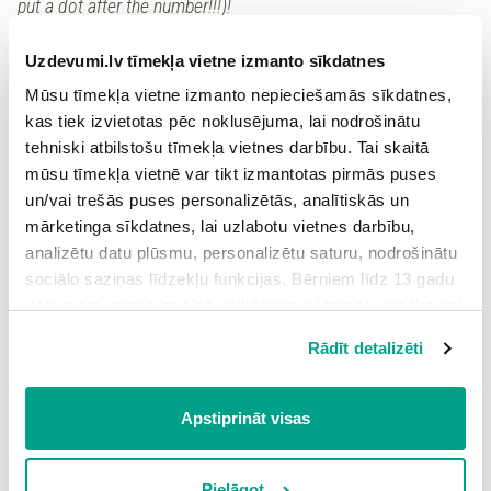
put a dot after the number!!!)!
Uzdevumi.lv tīmekļa vietne izmanto sīkdatnes
a recreation area in the country,
airport
1.
equipped with extensive facilities for
Mūsu tīmekļa vietne izmanto nepieciešamās sīkdatnes,
sports
kas tiek izvietotas pēc noklusējuma, lai nodrošinātu
tehniski atbilstošu tīmekļa vietnes darbību. Tai skaitā
an airfield equipped with control
mūsu tīmekļa vietnē var tikt izmantotas pirmās puses
tower and hangers as well as
ferry
2.
un/vai trešās puses personalizētās, analītiskās un
accommodations for passengers
mārketinga sīkdatnes, lai uzlabotu vietnes darbību,
and cargo
analizētu datu plūsmu, personalizētu saturu, nodrošinātu
a boat that transports people or
sociālo saziņas līdzekļu funkcijas. Bērniem līdz 13 gadu
camping
3.
vehicles across a body of water and
vecumam pirms izvēles veikšanas ir jāprasa vecāka vai
operates on a regular schedule
likumiskā aizbildņa piekrišana.
Rādīt detalizēti
Spiežot uz pogas “Apstiprināt visas”, Jūs piekrītat visām
sīkdatnēm, kas atrodas šajā tīmekļa vietnē, ieskaitot
trešo pušu mārketinga sīkdatnes. Spiežot uz pogas
Apstiprināt visas
Ieiet portālā
“Noraidīt”, Jūs atsakāties no visām sīkdatnēm tīmekļa
vai
Reģistrēties
vietnē, izņemot “Nepieciešamās” sīkdatnes, kuru
izmantošanai nav nepieciešams iegūt lietotāja piekrišanu.
Pielāgot