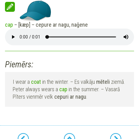
cap
– [kæp] – cepure ar nagu, naģene
Piemērs:
I wear a
coat
in the winter. – Es valkāju
mēteli
ziemā.
Peter always wears a
cap
in the summer. – Vasarā
Pīters vienmēr velk
cepuri
ar nagu
.