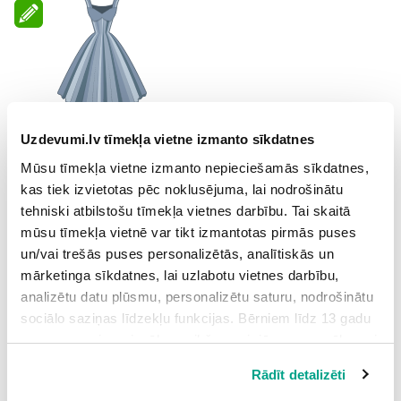
dress
– [dres] – kleita
Uzdevumi.lv tīmekļa vietne izmanto sīkdatnes
Mūsu tīmekļa vietne izmanto nepieciešamās sīkdatnes,
kas tiek izvietotas pēc noklusējuma, lai nodrošinātu
tehniski atbilstošu tīmekļa vietnes darbību. Tai skaitā
mūsu tīmekļa vietnē var tikt izmantotas pirmās puses
un/vai trešās puses personalizētās, analītiskās un
mārketinga sīkdatnes, lai uzlabotu vietnes darbību,
analizētu datu plūsmu, personalizētu saturu, nodrošinātu
sociālo saziņas līdzekļu funkcijas. Bērniem līdz 13 gadu
vecumam pirms izvēles veikšanas ir jāprasa vecāka vai
jacket
– [ˈdʒæk.ɪt] – žakete, vējjaka
likumiskā aizbildņa piekrišana.
Rādīt detalizēti
Spiežot uz pogas “Apstiprināt visas”, Jūs piekrītat visām