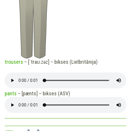
trousers
– [ˈtraʊ.zəz] – bikses (Lielbritānija)
pants
– [pænts] – bikses (ASV)