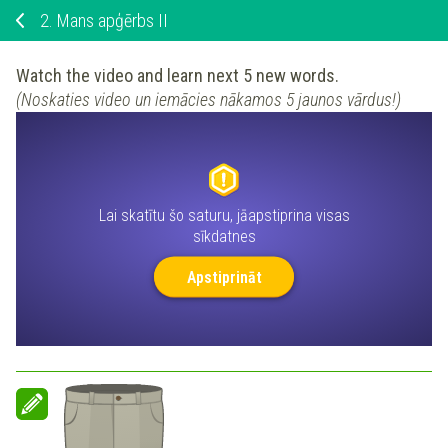
2.
Mans apģērbs II
Watch the video and learn next 5 new words.
(Noskaties video un iemācies nākamos 5 jaunos vārdus!)
Lai skatītu šo saturu, jāapstiprina visas
sīkdatnes
Apstiprināt