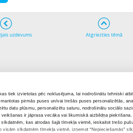
ējais uzdevums
Atgriezties tēmā
 tiek izvietotas pēc noklusējuma, lai nodrošinātu tehniski atbi
 izmantotas pirmās puses un/vai trešās puses personalizētās, ana
izētu datu plūsmu, personalizētu saturu, nodrošinātu sociālo sazi
eikšanas ir jāprasa vecāka vai likumiskā aizbildņa piekrišana.
m sīkdatnēm, kas atrodas šajā tīmekļa vietnē, ieskaitot trešo pu
 no visām sīkdatnēm tīmekļa vietnē, izņemot “Nepieciešamās” sī