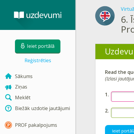
Virtu
6.
Pr
Ieiet portālā
Uzdevu
Reģistrēties
Read the qu
Sākums
(Izlasi jautāju
Ziņas
Meklēt
Biežāk uzdotie jautājumi
PROF pakalpojums
Ieiet portāl