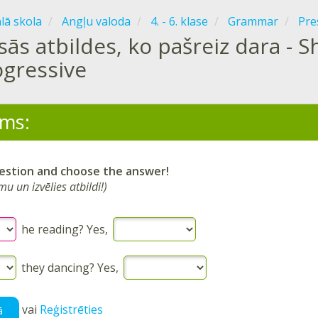
ālā skola
Angļu valoda
4. - 6. klase
Grammar
Pre
Īsās atbildes, ko pašreiz dara -
ogressive
ms:
estion and choose the answer!
mu un izvēlies atbildi!)
he reading? Yes,
they dancing? Yes,
vai
Reģistrēties
ā