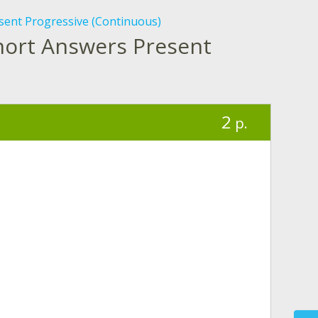
sent Progressive (Continuous)
 Short Answers Present
2
p.