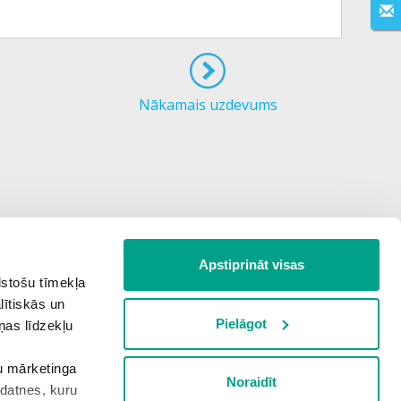
Nākamais uzdevums
Apstiprināt visas
lstošu tīmekļa
lītiskās un
Pielāgot
ņas līdzekļu
šu mārketinga
Noraidīt
kdatnes, kuru