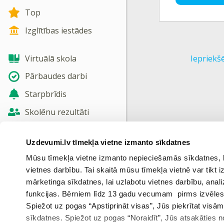
Top
Izglītības iestādes
Virtuālā skola
Iepriekš
Pārbaudes darbi
Starpbrīdis
Skolēnu rezultāti
Jaunas tēmas
Uzdevumi.lv tīmekļa vietne izmanto sīkdatnes
Nosūtīt atsauksmi
Mūsu tīmekļa vietne izmanto nepieciešamās sīkdatnes, kas
vietnes darbību. Tai skaitā mūsu tīmekļa vietnē var tikt
Skatīt vairāk
mārketinga sīkdatnes, lai uzlabotu vietnes darbību, anal
funkcijas. Bērniem līdz 13 gadu vecumam pirms izvēles v
Spiežot uz pogas “Apstiprināt visas”, Jūs piekrītat visā
sīkdatnes. Spiežot uz pogas “Noraidīt”, Jūs atsakāties