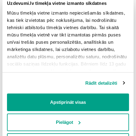
Uzdevumi.lv tīmekļa vietne izmanto sīkdatnes
Mūsu tīmekļa vietne izmanto nepieciešamās sīkdatnes,
kas tiek izvietotas pēc noklusējuma, lai nodrošinātu
tehniski atbilstošu tīmekļa vietnes darbību. Tai skaitā
-
mūsu tīmekļa vietnē var tikt izmantotas pirmās puses
un/vai trešās puses personalizētās, analītiskās un
mārketinga sīkdatnes, lai uzlabotu vietnes darbību,
analizētu datu plūsmu, personalizētu saturu, nodrošinātu
sociālo saziņas līdzekļu funkcijas. Bērniem līdz 13 gadu
vecumam pirms izvēles veikšanas ir jāprasa vecāka vai
-
likumiskā aizbildņa piekrišana.
Rādīt detalizēti
Spiežot uz pogas “Apstiprināt visas”, Jūs piekrītat visām
sīkdatnēm, kas atrodas šajā tīmekļa vietnē, ieskaitot
trešo pušu mārketinga sīkdatnes. Spiežot uz pogas
Apstiprināt visas
“Noraidīt”, Jūs atsakāties no visām sīkdatnēm tīmekļa
vietnē, izņemot “Nepieciešamās” sīkdatnes, kuru
-
izmantošanai nav nepieciešams iegūt lietotāja piekrišanu.
Pielāgot
Spiežot uz pogas “Apstiprināt izvēlētās”, Jūs varat mainīt