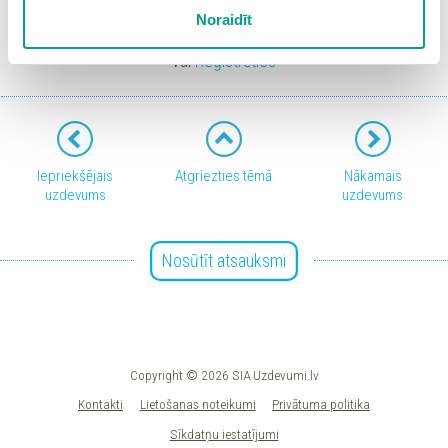
sīkdatņu iestatījumus. Lietotājam ir iespēja iepazīties ar
Noraidīt
Ieiet portālā
detalizētu
sīkdatņu politiku
un ir iespēja atsaukt savu
piekrišanu sadaļā “Sīkdatņu iestatījumi”.
vai
Reģistrēties
Iepriekšējais
Atgriezties tēmā
Nākamais
uzdevums
uzdevums
Nosūtīt atsauksmi
Copyright © 2026 SIA Uzdevumi.lv
Kontakti
Lietošanas noteikumi
Privātuma politika
Sīkdatņu iestatījumi