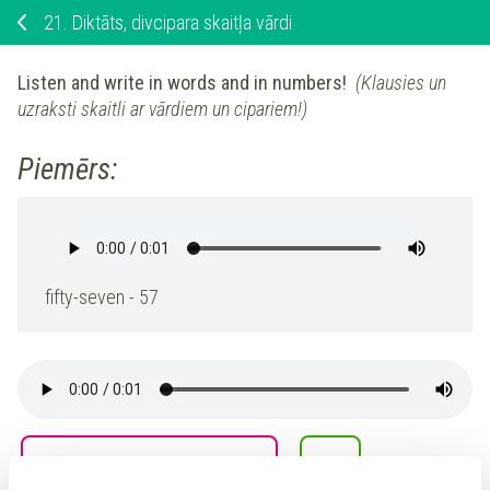
21.
Diktāts, divcipara skaitļa vārdi
Listen and write in words and in numbers!
(Klausies un
uzraksti skaitli ar vārdiem un cipariem!)
Piemērs:
fifty-seven - 57
-