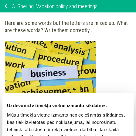
3.
Spelling. Vacation policy and meetings
Here are some words but the letters are mixed up. What
are these words? Write them correctly .
Uzdevumi.lv tīmekļa vietne izmanto sīkdatnes
Mūsu tīmekļa vietne izmanto nepieciešamās sīkdatnes,
Example 0.
Answer 0.
kas tiek izvietotas pēc noklusējuma, lai nodrošinātu
tehniski atbilstošu tīmekļa vietnes darbību. Tai skaitā