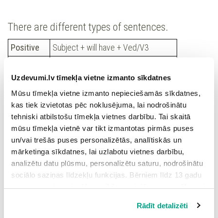
There are different types of sentences.
Positive
Subject + will have + Ved/V3
Negative
Subject + will + not + have + Ved/V3
Uzdevumi.lv tīmekļa vietne izmanto sīkdatnes
Questions
Will + subject + have + V3/Ved?
Mūsu tīmekļa vietne izmanto nepieciešamās sīkdatnes,
kas tiek izvietotas pēc noklusējuma, lai nodrošinātu
tehniski atbilstošu tīmekļa vietnes darbību. Tai skaitā
Remember
the spelling rules when you add the ending
-
mūsu tīmekļa vietnē var tikt izmantotas pirmās puses
ed
or
-d
.
un/vai trešās puses personalizētās, analītiskās un
mārketinga sīkdatnes, lai uzlabotu vietnes darbību,
analizētu datu plūsmu, personalizētu saturu, nodrošinātu
stop –
Consonant after a
sociālo saziņas līdzekļu funkcijas. Bērniem līdz 13 gadu
stop
ped
short,
stressed
Double the
vecumam pirms izvēles veikšanas ir jāprasa vecāka vai
swap –
vowel at the end of
consonant.
likumiskā aizbildņa piekrišana.
swap
ped
the word
Rādīt detalizēti
Spiežot uz pogas “Apstiprināt visas”, Jūs piekrītat visām