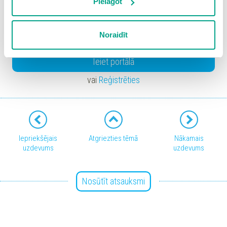
izmantošanai nav nepieciešams iegūt lietotāja piekrišanu.
Pielāgot
Spiežot uz pogas “Apstiprināt izvēlētās”, Jūs varat mainīt
Atsauce:
sīkdatņu iestatījumus. Lietotājam ir iespēja iepazīties ar
https://www.youtube.com/watch?v=rfQasSj_C8o
Noraidīt
detalizētu
sīkdatņu politiku
un ir iespēja atsaukt savu
piekrišanu sadaļā “Sīkdatņu iestatījumi”.
Ieiet portālā
vai
Reģistrēties
Iepriekšējais
Atgriezties tēmā
Nākamais
uzdevums
uzdevums
Nosūtīt atsauksmi