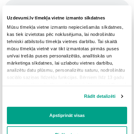
Uzdevumi.lv tīmekļa vietne izmanto sīkdatnes
Mūsu tīmekļa vietne izmanto nepieciešamās sīkdatnes,
kas tiek izvietotas pēc noklusējuma, lai nodrošinātu
tehniski atbilstošu tīmekļa vietnes darbību. Tai skaitā
3.
Summer
mūsu tīmekļa vietnē var tikt izmantotas pirmās puses
un/vai trešās puses personalizētās, analītiskās un
mārketinga sīkdatnes, lai uzlabotu vietnes darbību,
analizētu datu plūsmu, personalizētu saturu, nodrošinātu
sociālo saziņas līdzekļu funkcijas. Bērniem līdz 13 gadu
vecumam pirms izvēles veikšanas ir jāprasa vecāka vai
likumiskā aizbildņa piekrišana.
4.
Autumn
Rādīt detalizēti
Spiežot uz pogas “Apstiprināt visas”, Jūs piekrītat visām
sīkdatnēm, kas atrodas šajā tīmekļa vietnē, ieskaitot
trešo pušu mārketinga sīkdatnes. Spiežot uz pogas
Apstiprināt visas
“Noraidīt”, Jūs atsakāties no visām sīkdatnēm tīmekļa
vietnē, izņemot “Nepieciešamās” sīkdatnes, kuru