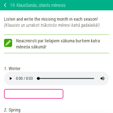
19.
Klausīšanās, izlaists mēnesis
Listen and write the missing month in each season!
(Klausies un uzraksti trūkstošo mēnesi katrā gadalaikā!)
Neaizmirsti par lielajiem sākuma burtiem katra
mēneša sākumā!
1.
Winter
2.
Spring