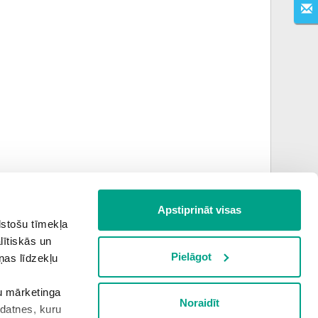
Apstiprināt visas
lstošu tīmekļa
lītiskās un
Nākamais uzdevums
Pielāgot
ņas līdzekļu
šu mārketinga
Noraidīt
kdatnes, kuru