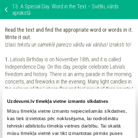
13.
A Special Day. Word in the Text – Svētki, vārds
aprakstā
Read the text and find the appropriate word or words in it.
Write it out.
Izlasi tekstu un sameklē pareizo vārdu vai vārdus! Izraksti to!
1.
Latvia's Birthday is on November 18th, and it is called
Independence Day. On this day, people celebrate Latvia’s
freedom and history. There is an army parade in the morning,
concerts, and fireworks in the evening. Many light candles in
the colours of the Latvian flag and feel proud of their country!
Uzdevumi.lv tīmekļa vietne izmanto sīkdatnes
Neatkarības diena
—
Mūsu tīmekļa vietne izmanto nepieciešamās sīkdatnes,
kas tiek izvietotas pēc noklusējuma, lai nodrošinātu
tehniski atbilstošu tīmekļa vietnes darbību. Tai skaitā
2.
Midsummer's Day is the longest day of the year, usually
mūsu tīmekļa vietnē var tikt izmantotas pirmās puses
around June 21st. It happens when the sun is the highest in