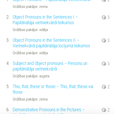
Grūtības pakāpe: zema
2.
Object Pronouns in the Sentences I –
3
Papildinātāja vietniekvārdi teikumos
Grūtības pakāpe: vidēja
3.
Object Pronouns in the Sentences II –
3
Vietniekvārdi papildinātāja locījumā teikumos
Grūtības pakāpe: vidēja
4.
Subject and Object pronouns – Personu un
3
papildinātāja vietniekvārdi
Grūtības pakāpe: augsta
5.
This, that, these or those – This, that, these vai
2
those
Grūtības pakāpe: zema
6.
Demonstrative Pronouns in the Pictures –
2