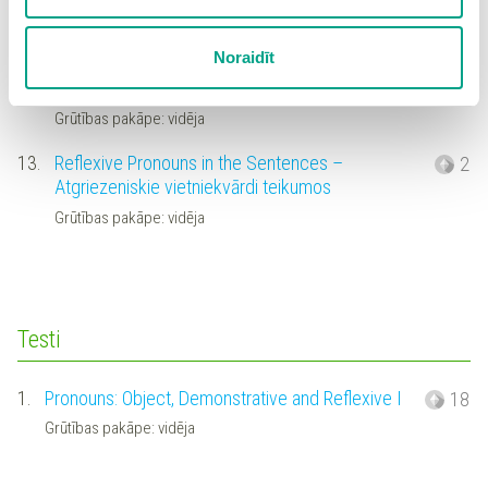
Spiežot uz pogas “Apstiprināt izvēlētās”, Jūs varat mainīt
Grūtības pakāpe: vidēja
sīkdatņu iestatījumus. Lietotājam ir iespēja iepazīties ar
Noraidīt
12.
Mixed letters, Reflexive Pronouns – Sajaukti burti,
4
detalizētu
sīkdatņu politiku
un ir iespēja atsaukt savu
atgriezeniskie vietniekvārdi
piekrišanu sadaļā “Sīkdatņu iestatījumi”.
Grūtības pakāpe: vidēja
13.
Reflexive Pronouns in the Sentences –
2
Atgriezeniskie vietniekvārdi teikumos
Grūtības pakāpe: vidēja
Testi
1.
Pronouns: Object, Demonstrative and Reflexive I
18
Grūtības pakāpe: vidēja