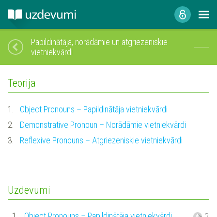
Papildinātāja, norādāmie un atgriezeniskie
vietniekvārdi
Teorija
1.
Object Pronouns – Papildinātāja vietniekvārdi
2.
Demonstrative Pronoun – Norādāmie vietniekvārdi
3.
Reflexive Pronouns – Atgriezeniskie vietniekvārdi
Uzdevumi
1.
Object Pronouns – Papildinātāja vietniekvārdi
2