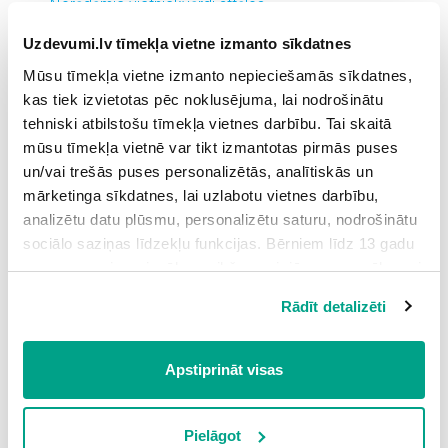
Norādāmie vietniekvārdi attēlos
Grūtības pakāpe: vidēja
Uzdevumi.lv tīmekļa vietne izmanto sīkdatnes
7.
Finishing the sentences – Teikumu pabeigšana
4
Mūsu tīmekļa vietne izmanto nepieciešamās sīkdatnes,
kas tiek izvietotas pēc noklusējuma, lai nodrošinātu
Grūtības pakāpe: vidēja
tehniski atbilstošu tīmekļa vietnes darbību. Tai skaitā
8.
Demonstrative Pronouns, singular, plural –
4
mūsu tīmekļa vietnē var tikt izmantotas pirmās puses
Norādāmie vietniekvārdi, vienskaitlis un
un/vai trešās puses personalizētās, analītiskās un
daudzskaitlis
mārketinga sīkdatnes, lai uzlabotu vietnes darbību,
Grūtības pakāpe: vidēja
analizētu datu plūsmu, personalizētu saturu, nodrošinātu
sociālo saziņas līdzekļu funkcijas. Bērniem līdz 13 gadu
9.
Demonstrative Pronouns, Correct or Incorrect
6
vecumam pirms izvēles veikšanas ir jāprasa vecāka vai
sentence – Norādāmie vietniekvārdi
likumiskā aizbildņa piekrišana.
Grūtības pakāpe: augsta
Rādīt detalizēti
Spiežot uz pogas “Apstiprināt visas”, Jūs piekrītat visām
sīkdatnēm, kas atrodas šajā tīmekļa vietnē, ieskaitot
10.
Reflexive Pronouns – Atgriezeniskie vietniekvārdi
2
trešo pušu mārketinga sīkdatnes. Spiežot uz pogas
Apstiprināt visas
Grūtības pakāpe: zema
“Noraidīt”, Jūs atsakāties no visām sīkdatnēm tīmekļa
vietnē, izņemot “Nepieciešamās” sīkdatnes, kuru
11.
Listening, Reflexive pronoun – Klausīšanās,
2
izmantošanai nav nepieciešams iegūt lietotāja piekrišanu.
Pielāgot
atgriezeniskie vietniekvārdi