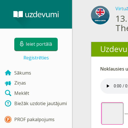
Virtu
13.
The
Ieiet portālā
Uzdevu
Reģistrēties
Noklausies u
Sākums
Ziņas
Meklēt
Biežāk uzdotie jautājumi
PROF pakalpojums