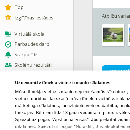
Top
Atbilžu varian
Izglītības iestādes
Virtuālā skola
Pārbaudes darbi
Starpbrīdis
Skolēnu rezultāti
Ieiet portāl
Jaunas tēmas
Uzdevumi.lv tīmekļa vietne izmanto sīkdatnes
Nosūtīt atsauksmi
Mūsu tīmekļa vietne izmanto nepieciešamās sīkdatnes, kas
vietnes darbību. Tai skaitā mūsu tīmekļa vietnē var tikt
Skatīt vairāk
mārketinga sīkdatnes, lai uzlabotu vietnes darbību, anal
Iepriekš
funkcijas. Bērniem līdz 13 gadu vecumam pirms izvēles v
Spiežot uz pogas “Apstiprināt visas”, Jūs piekrītat visā
sīkdatnes. Spiežot uz pogas “Noraidīt”, Jūs atsakāties