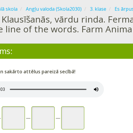
ālā skola
Angļu valoda (Skola2030)
3. klase
Es ārpu
Klausīšanās, vārdu rinda. Ferma
 line of the words. Farm Anima
ms:
n sakārto attēlus pareizā secībā!
—
—
—