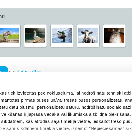
ti:
vai
Reģistrēties
ā
 tiek izvietotas pēc noklusējuma, lai nodrošinātu tehniski atbi
 izmantotas pirmās puses un/vai trešās puses personalizētās, ana
izētu datu plūsmu, personalizētu saturu, nodrošinātu sociālo sazi
ējais uzdevums
Atgriezties tēmā
eikšanas ir jāprasa vecāka vai likumiskā aizbildņa piekrišana.
m sīkdatnēm, kas atrodas šajā tīmekļa vietnē, ieskaitot trešo pu
 no visām sīkdatnēm tīmekļa vietnē, izņemot “Nepieciešamās” sī