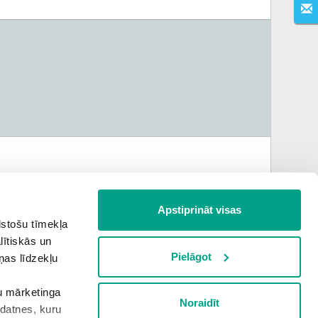
Apstiprināt visas
lstošu tīmekļa
lītiskās un
Pielāgot
ņas līdzekļu
Nākamais tests
šu mārketinga
Noraidīt
kdatnes, kuru