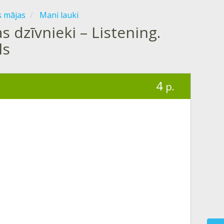
s mājas
Mani lauki
s dzīvnieki – Listening.
ls
4
p.