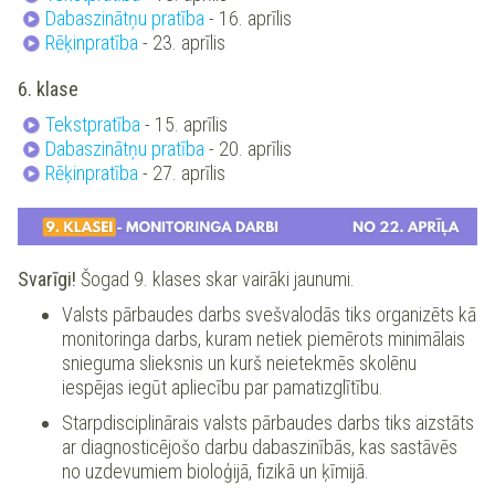
Dabaszinātņu pratība
- 16. aprīlis
Rēķinpratība
- 23. aprīlis
6. klase
Tekstpratība
- 15. aprīlis
Dabaszinātņu pratība
- 20. aprīlis
Rēķinpratība
- 27. aprīlis
Svarīgi!
Šogad 9. klases skar vairāki jaunumi.
Valsts pārbaudes darbs svešvalodās tiks organizēts kā
monitoringa darbs, kuram netiek piemērots minimālais
snieguma slieksnis un kurš neietekmēs skolēnu
iespējas iegūt apliecību par pamatizglītību.
Starpdisciplinārais valsts pārbaudes darbs tiks aizstāts
ar diagnosticējošo darbu dabaszinībās, kas sastāvēs
no uzdevumiem bioloģijā, fizikā un ķīmijā.