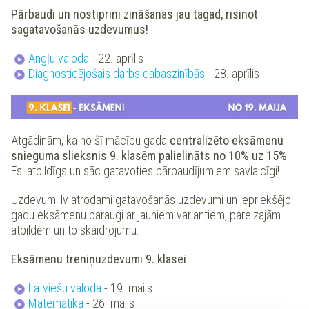
Pārbaudi un nostiprini zināšanas jau tagad, risinot
sagatavošanās uzdevumus!
Angļu valoda
- 22. aprīlis
Diagnosticējošais darbs dabaszinībās
- 28. aprīlis
Atgādinām, ka no šī mācību gada
centralizēto eksāmenu
snieguma slieksnis 9. klasēm palielināts no 10% uz 15%
.
Esi atbildīgs un sāc gatavoties pārbaudījumiem savlaicīgi!
Uzdevumi.lv atrodami gatavošanās uzdevumi un iepriekšējo
gadu eksāmenu paraugi ar jauniem variantiem, pareizajām
atbildēm un to skaidrojumu.
Eksāmenu treniņuzdevumi 9. klasei
Latviešu valoda
- 19. maijs
Matemātika
- 26. maijs