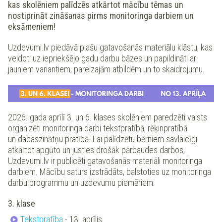
kas skolēniem palīdzēs atkārtot mācību tēmas un
nostiprināt zināšanas pirms monitoringa darbiem un
eksāmeniem!
Uzdevumi.lv piedāvā plašu gatavošanās materiālu klāstu, kas
veidoti uz iepriekšējo gadu darbu bāzes un papildināti ar
jauniem variantiem, pareizajām atbildēm un to skaidrojumu.
2026. gada aprīlī 3. un 6. klases skolēniem paredzēti valsts
organizēti monitoringa darbi tekstpratībā, rēķinpratībā
un dabaszinātņu pratībā. Lai palīdzētu bērniem savlaicīgi
atkārtot apgūto un justies drošāk pārbaudes darbos,
Uzdevumi.lv ir publicēti gatavošanās materiāli monitoringa
darbiem. Mācību saturs izstrādāts, balstoties uz monitoringa
darbu programmu un uzdevumu piemēriem.
3. klase
Tekstpratība
- 13. aprīlis