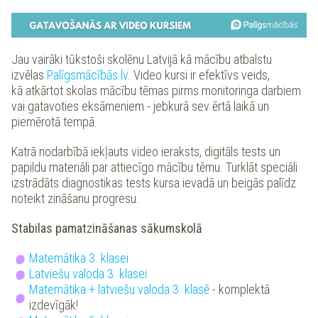
Jau vairāki tūkstoši skolēnu Latvijā kā mācību atbalstu
izvēlas
Palīgsmācībās.lv
. Video kursi ir efektīvs veids,
kā atkārtot skolas mācību tēmas pirms monitoringa darbiem
vai gatavoties eksāmeniem - jebkurā sev ērtā laikā un
piemērotā tempā.
Katrā nodarbībā iekļauts video ieraksts, digitāls tests un
papildu materiāli par attiecīgo mācību tēmu. Turklāt speciāli
izstrādāts diagnostikas tests kursa ievadā un beigās palīdz
noteikt zināšanu progresu.
Stabilas pamatzināšanas sākumskolā
Matemātika 3. klasei
Latviešu valoda 3. klasei
Matemātika + latviešu valoda 3. klasē
- komplektā
izdevīgāk!