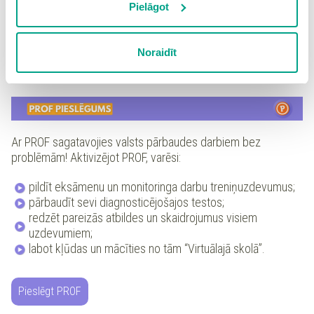
izmantošanai nav nepieciešams iegūt lietotāja piekrišanu.
Pielāgot
Spiežot uz pogas “Apstiprināt izvēlētās”, Jūs varat mainīt
Citi priekšmeti atrodami sadaļā
"Virtuālā skola"
(eksāmenu
sīkdatņu iestatījumus. Lietotājam ir iespēja iepazīties ar
priekšmeti apzīmēti ar sarkanu ikonu). Pieejamo eksāmenu
Noraidīt
detalizētu
sīkdatņu politiku
un ir iespēja atsaukt savu
treniņuzdevumu klāsts vēl tiks papildināts un par to
informēsim atsevišķi.
piekrišanu sadaļā “Sīkdatņu iestatījumi”.
Ar PROF sagatavojies valsts pārbaudes darbiem bez
problēmām! Aktivizējot PROF, varēsi:
pildīt eksāmenu un monitoringa darbu treniņuzdevumus;
pārbaudīt sevi diagnosticējošajos testos;
redzēt pareizās atbildes un skaidrojumus visiem
uzdevumiem;
labot kļūdas un mācīties no tām “Virtuālajā skolā”.
Pieslēgt PROF