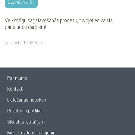
Uzzināt vairāk
Veiksmīgu sagatavošanās procesu, tuvojoties valsts
pārbaudes darbiem!
publicēts:
19.02.2026
Par mums
Kontakti
Lietošanas noteikumi
Privātuma politika
Sīkdatņu iestatījumi
Biežāk uzdotie jautājumi