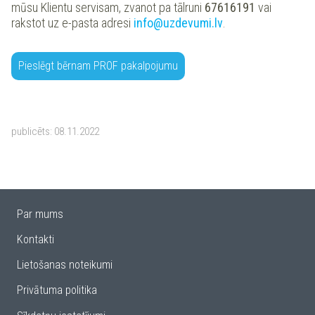
mūsu Klientu servisam, zvanot pa tālruni
67616191
vai
rakstot uz e-pasta adresi
info@uzdevumi.lv
.
Pieslēgt bērnam PROF pakalpojumu
publicēts:
08.11.2022
Par mums
Kontakti
Lietošanas noteikumi
Privātuma politika