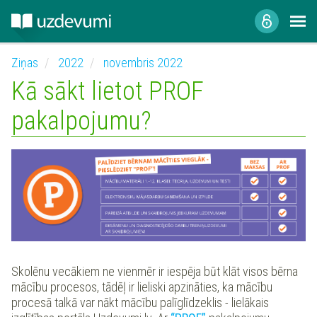
Ziņas
2022
novembris 2022
Kā sākt lietot PROF
pakalpojumu?
Skolēnu vecākiem ne vienmēr ir iespēja būt klāt visos bērna
mācību procesos, tādēļ ir lieliski apzināties, ka mācību
procesā talkā var nākt mācību palīglīdzeklis - lielākais