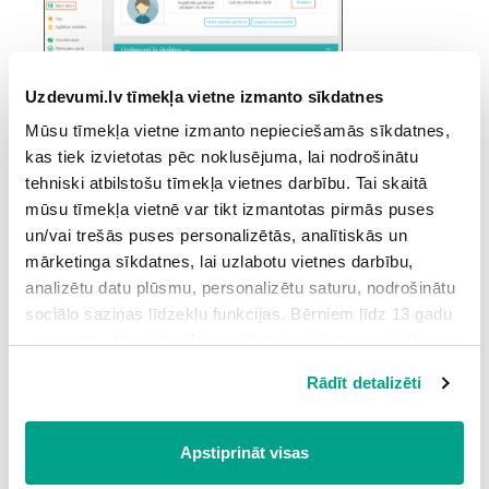
Uzdevumi.lv tīmekļa vietne izmanto sīkdatnes
Mūsu tīmekļa vietne izmanto nepieciešamās sīkdatnes,
Informāciju atradīsiet arī kreisās joslas sadaļā
"PROF"
vai
kas tiek izvietotas pēc noklusējuma, lai nodrošinātu
sadaļā
"Mans profils - Abonementi un produkti"
. Ja
tehniski atbilstošu tīmekļa vietnes darbību. Tai skaitā
jūsu skola bērnam jau nodrošina “PROF” pakalpojumu, tad
mūsu tīmekļa vietnē var tikt izmantotas pirmās puses
tas Jums rādīsies aktīvs jebkurā no vietām, kas ataino
un/vai trešās puses personalizētās, analītiskās un
“PROF” pakalpojumu.
mārketinga sīkdatnes, lai uzlabotu vietnes darbību,
analizētu datu plūsmu, personalizētu saturu, nodrošinātu
sociālo saziņas līdzekļu funkcijas. Bērniem līdz 13 gadu
vecumam pirms izvēles veikšanas ir jāprasa vecāka vai
likumiskā aizbildņa piekrišana.
Rādīt detalizēti
Spiežot uz pogas “Apstiprināt visas”, Jūs piekrītat visām
sīkdatnēm, kas atrodas šajā tīmekļa vietnē, ieskaitot
Ja “PROF” pakalpojums skolēnam nav iegādāts, to
trešo pušu mārketinga sīkdatnes. Spiežot uz pogas
iespējams izdarīt divos veidos - iegādājoties pakalpojumu
Apstiprināt visas
“Noraidīt”, Jūs atsakāties no visām sīkdatnēm tīmekļa
gadam vai izvēloties ikmēneša abonementu.