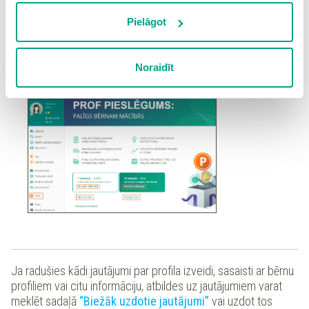
vietnē, izņemot “Nepieciešamās” sīkdatnes, kuru
“PROF” pakalpojumu bērnam jūs varat pieslēgt gan
izmantošanai nav nepieciešams iegūt lietotāja piekrišanu.
Pielāgot
skolēna profilā, gan no sava vecāku konta. Pievērsiet
Spiežot uz pogas “Apstiprināt izvēlētās”, Jūs varat mainīt
uzmanību, vai pakalpojumu pieslēgsiet sev, vai kādam no
sīkdatņu iestatījumus. Lietotājam ir iespēja iepazīties ar
bērniem, ar ko sasaistīts jūsu profils.
Noraidīt
detalizētu
sīkdatņu politiku
un ir iespēja atsaukt savu
piekrišanu sadaļā “Sīkdatņu iestatījumi”.
Ja radušies kādi jautājumi par profila izveidi, sasaisti ar bērnu
profiliem vai citu informāciju, atbildes uz jautājumiem varat
meklēt sadaļā
“Biežāk uzdotie jautājumi”
vai uzdot tos