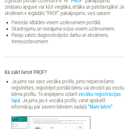
izglītības portāls Uzdevumi.lv. Ar
“PROF”
pakalpojumu
zināšanu apguve var kļūt vieglāka, ērtāka un patstāvīgāka! Ja
skolēnam ir iegādāts “PROF” pakalpojums, viņš saņem:
Pareizās atbildes visiem uzdevumiem portālā;
Skaidrojumu un risinājuma soļus visiem uzdevumiem;
Pieeju valsts diagnosticējošo darbu un eksāmenu
treniņuzdevumiem.
Kā sākt lietot PROF?
Ja jums nav savs vecāka profils, jums nepieciešams
reģistrēties, reģistrējot portālā bērnu vai atrodot jau esošu
bērna profilu. To iespējams izdarīt
vecāku reģistrācijas
lapā
. Ja jums jau ir vecāka profils, varat apskatīt
informāciju par saviem bērniem sadaļā
“Mani bērni”
.