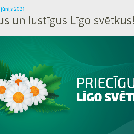
jūnijs 2021
us un lustīgus Līgo svētkus