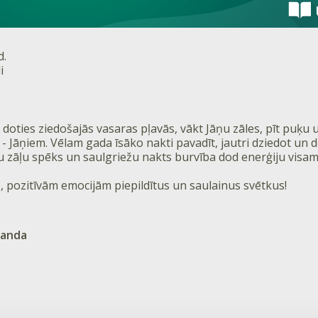
d.
i
ar doties ziedošajās vasaras pļavās, vākt Jāņu zāles, pīt puķ
 - Jāņiem. Vēlam gada īsāko nakti pavadīt, jautri dziedot un 
āņu zāļu spēks un saulgriežu nakts burvība dod enerģiju vi
 pozitīvām emocijām piepildītus un saulainus svētkus!
manda
1