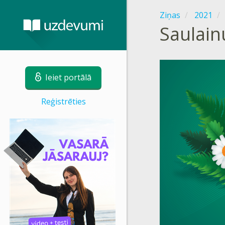
Ziņas
2021
Saulain
Ieiet portālā
Reģistrēties