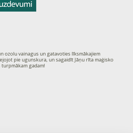
u un ozolu vainagus un gatavoties līksmākajiem
dejojot pie ugunskura, un sagaidīt Jāņu rīta maģisko
sam turpmākam gadam!