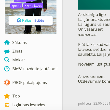
Ar skanīgu līgo
Lai Jāņunakts zie
Lai uguns uz saul
Un vasaru iet.
/Latviešu tdz./
Sākums
Klāt laiks, kad v
latviešu svētkiem
Ziņas
saullēktu. Lai J
Meklēt
Novēlam lustīgus,
Biežāk uzdotie jautājumi
Ar sveicieniem,
Uzdevumi.lv ko
PROF pakalpojums
Top
publicēts:
22.06.202
Izglītības iestādes