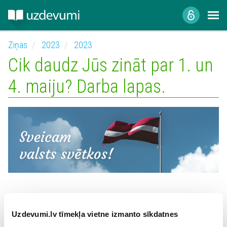
Ziņas
2023
2023
Cik daudz Jūs zināt par 1. un
4. maiju? Darba lapas.
1920. gada 1. maijs un 1990. gada 4. maijs ir Latvijas vēsturē
nozīmīgi datumi, kuros tika likti pamati Latvijas valstij.
Uzdevumi.lv tīmekļa vietne izmanto sīkdatnes