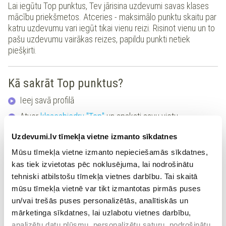
Lai iegūtu Top punktus, Tev jārisina uzdevumi savas klases
mācību priekšmetos. Atceries - maksimālo punktu skaitu par
katru uzdevumu vari iegūt tikai vienu reizi. Risinot vienu un to
pašu uzdevumu vairākas reizes, papildu punkti netiek
piešķirti.
Kā sakrāt Top punktus?
Ieej savā profilā
Atver
klasesbiedru "Top"
un apskati savu vietu
Atver sadaļu
"Virtuālā skola"
Uzdevumi.lv tīmekļa vietne izmanto sīkdatnes
Izvēlies mācību priekšmetu
Mūsu tīmekļa vietne izmanto nepieciešamās sīkdatnes,
Izvēlies kādu no savas klases tēmām
kas tiek izvietotas pēc noklusējuma, lai nodrošinātu
tehniski atbilstošu tīmekļa vietnes darbību. Tai skaitā
Sāc risināt uzdevumus un testus, ko vēl neesi pildījis
mūsu tīmekļa vietnē var tikt izmantotas pirmās puses
​ Par katru pareizo atbildi saņem Top punktus
un/vai trešās puses personalizētās, analītiskās un
mārketinga sīkdatnes, lai uzlabotu vietnes darbību,
Sākt krāt punktus
analizētu datu plūsmu, personalizētu saturu, nodrošinātu