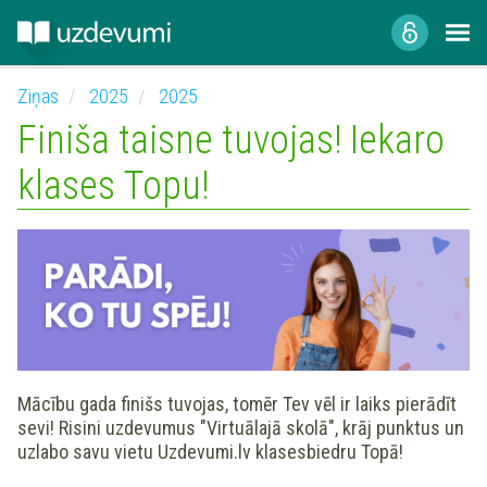
Ziņas
2025
2025
Finiša taisne tuvojas! Iekaro
klases Topu!
Mācību gada finišs tuvojas, tomēr Tev vēl ir laiks pierādīt
sevi! Risini uzdevumus "Virtuālajā skolā", krāj punktus un
uzlabo savu vietu Uzdevumi.lv klasesbiedru Topā!