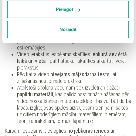
vietnē, izņemot “Nepieciešamās” sīkdatnes, kuru
izmantošanai nav nepieciešams iegūt lietotāja piekrišanu.
Pielāgot
Spiežot uz pogas “Apstiprināt izvēlētās”, Jūs varat mainīt
sīkdatņu iestatījumus. Lietotājam ir iespēja iepazīties ar
Noraidīt
detalizētu
sīkdatņu politiku
un ir iespēja atsaukt savu
Kursa sākumā un beigās iekļauti
zināšanu testi
, kas
piekrišanu sadaļā “Sīkdatņu iestatījumi”.
ļaus Tev novērtēt savu progresu un parādīs, cik daudz
esi iemācījies.
Video ierakstus iespējams skatīties
jebkurā sev ērtā
laikā un vietā
- patīt atpakaļ, skatīties atkārtoti, veikt
pierakstus.
Pēc katra video
pieejams mājasdarba tests
, lai
zināšanas nostiprinātu praktiski.
Atbilstoši skolēna vecumam tiek izvēlēti arī dažādi
papildu materiāli
, kas palīdz nostiprināt zināšanas pēc
video noskatīšanās un testa izpildes - tās var būt darba
lapas, izglītojošas spēles aizraujošam treniņam, saites
uz citiem noderīgiem mācību materiāliem, piemēram,
teoriju aprakstiem, formulu lapām u.c.
Kursam iespējams pieslēgties
no jebkuras ierīces
ar