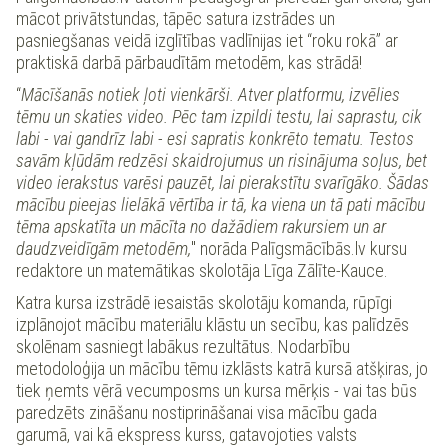
mācot privātstundas, tāpēc satura izstrādes un
pasniegšanas veidā izglītības vadlīnijas iet “roku rokā” ar
praktiskā darbā pārbaudītām metodēm, kas strādā!
“
Mācīšanās notiek ļoti vienkārši. Atver platformu, izvēlies
tēmu un skaties video. Pēc tam izpildi testu, lai saprastu, cik
labi - vai gandrīz labi - esi sapratis konkrēto tematu. Testos
savām kļūdām redzēsi skaidrojumus un risinājuma soļus, bet
video ierakstus varēsi pauzēt, lai pierakstītu svarīgāko. Šādas
mācību pieejas lielākā vērtība ir tā, ka viena un tā pati mācību
tēma apskatīta un mācīta no dažādiem rakursiem un ar
daudzveidīgām metodēm,
" norāda Palīgsmācībās.lv kursu
redaktore un matemātikas skolotāja Līga Zālīte-Kauce.
Katra kursa izstrādē iesaistās skolotāju komanda, rūpīgi
izplānojot mācību materiālu klāstu un secību, kas palīdzēs
skolēnam sasniegt labākus rezultātus. Nodarbību
metodoloģija un mācību tēmu izklāsts katrā kursā atšķiras, jo
tiek ņemts vērā vecumposms un kursa mērķis - vai tas būs
paredzēts zināšanu nostiprināšanai visa mācību gada
garumā, vai kā ekspress kurss, gatavojoties valsts