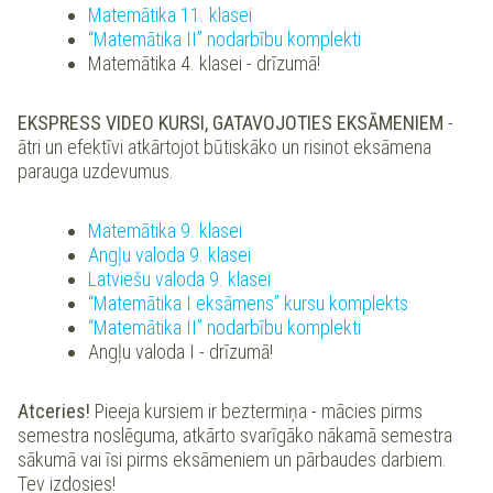
Matemātika 11. klasei
“Matemātika II” nodarbību komplekti
Matemātika 4. klasei - drīzumā!
EKSPRESS VIDEO KURSI, GATAVOJOTIES EKSĀMENIEM
-
ātri un efektīvi atkārtojot būtiskāko un risinot eksāmena
parauga uzdevumus.
Matemātika 9. klasei
Angļu valoda 9. klasei
Latviešu valoda 9. klasei
“Matemātika I eksāmens” kursu komplekts
“Matemātika II” nodarbību komplekti
Angļu valoda I - drīzumā!
Atceries!
Pieeja kursiem ir beztermiņa - mācies pirms
semestra noslēguma, atkārto svarīgāko nākamā semestra
sākumā vai īsi pirms eksāmeniem un pārbaudes darbiem.
Tev izdosies!