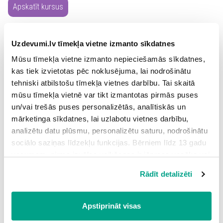
Apskatīt kursus
Uzdevumi.lv tīmekļa vietne izmanto sīkdatnes
Video kursu saturs
Mūsu tīmekļa vietne izmanto nepieciešamās sīkdatnes,
kas tiek izvietotas pēc noklusējuma, lai nodrošinātu
tehniski atbilstošu tīmekļa vietnes darbību. Tai skaitā
Palīgsmācībās.lv palīdzēs Tev iegūt stabilus zināšanu
pamatus un atbalstīs brīžos, kad jānostiprina zināšanas,
mūsu tīmekļa vietnē var tikt izmantotas pirmās puses
jāatkārto konkrētas mācību tēmas, ilgstošas prombūtnes dēļ
un/vai trešās puses personalizētās, analītiskās un
steidzami jāatgūst iekavētais vai jāgatavojas eksāmeniem.
mārketinga sīkdatnes, lai uzlabotu vietnes darbību,
analizētu datu plūsmu, personalizētu saturu, nodrošinātu
Kursu autori ik dienu strādā pie jaunu materiālu izveides.
sociālo saziņas līdzekļu funkcijas. Bērniem līdz 13 gadu
Platforma ir kā digitāla mācību materiālu krātuve, kurā šobrīd
pieejami
vecumam pirms izvēles veikšanas ir jāprasa vecāka vai
vairāk nekā 300 video, 340 testi, 360 papildu
materiāli un 35 darba lapu komplekti.
likumiskā aizbildņa piekrišana.
Rādīt detalizēti
Spiežot uz pogas “Apstiprināt visas”, Jūs piekrītat visām
sīkdatnēm, kas atrodas šajā tīmekļa vietnē, ieskaitot
trešo pušu mārketinga sīkdatnes. Spiežot uz pogas
Apstiprināt visas
“Noraidīt”, Jūs atsakāties no visām sīkdatnēm tīmekļa