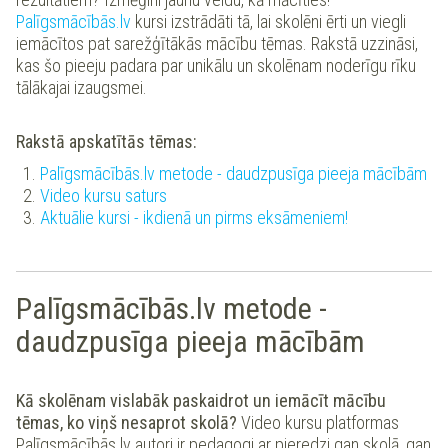
Palīgsmācībās.lv
kursi izstrādāti tā, lai skolēni ērti un viegli
iemācītos pat sarežģītākās mācību tēmas. Rakstā uzzināsi,
kas šo pieeju padara par unikālu un skolēnam noderīgu rīku
tālākajai izaugsmei.
Rakstā apskatītās tēmas:
Palīgsmācībās.lv metode - daudzpusīga pieeja mācībām
Video kursu saturs
Aktuālie kursi - ikdienā un pirms eksāmeniem!
Palīgsmācībās.lv metode -
daudzpusīga pieeja mācībām
Kā skolēnam vislabāk paskaidrot un iemācīt mācību
tēmas, ko viņš nesaprot skolā?
Video kursu platformas
Palīgsmācībās.lv autori ir pedagogi ar pieredzi gan skolā, gan