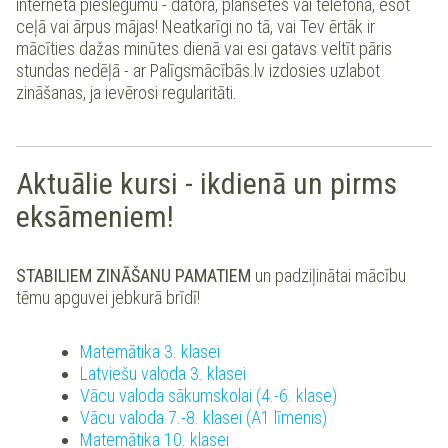
interneta pieslēgumu - datora, planšetes vai telefona, esot
ceļā vai ārpus mājas! Neatkarīgi no tā, vai Tev ērtāk ir
mācīties dažas minūtes dienā vai esi gatavs veltīt pāris
stundas nedēļā - ar Palīgsmācībās.lv izdosies uzlabot
zināšanas, ja ievērosi regularitāti.
Aktuālie kursi - ikdienā un pirms
eksāmeniem!
STABILIEM ZINĀŠANU PAMATIEM
un padziļinātai mācību
tēmu apguvei jebkurā brīdī!
Matemātika 3. klasei
Latviešu valoda 3. klasei
Vācu valoda sākumskolai (4.-6. klase)
Vācu valoda 7.-8. klasei (A1 līmenis)
Matemātika 10. klasei