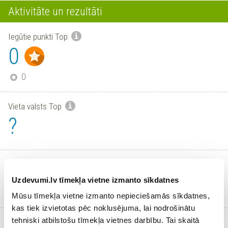
Aktivitāte un rezultāti
Iegūtie punkti Top
0
0
Vieta valsts Top
?
Vieta novada/pilsētas Top
?
Uzdevumi.lv tīmekļa vietne izmanto sīkdatnes
Mūsu tīmekļa vietne izmanto nepieciešamās sīkdatnes,
kas tiek izvietotas pēc noklusējuma, lai nodrošinātu
tehniski atbilstošu tīmekļa vietnes darbību. Tai skaitā
Aktīvi skolēni