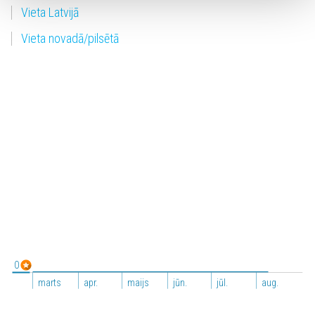
Vieta Latvijā
Vieta novadā/pilsētā
0
marts
apr.
maijs
jūn.
jūl.
aug.