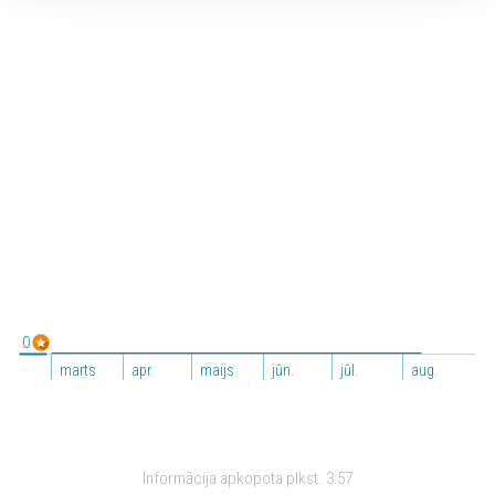
0
marts
apr.
maijs
jūn.
jūl.
aug.
Informācija apkopota plkst.
3:57