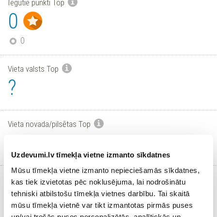
Iegūtie punkti Top
0
0
Vieta valsts Top
?
Vieta novada/pilsētas Top
?
Uzdevumi.lv tīmekļa vietne izmanto sīkdatnes
Mūsu tīmekļa vietne izmanto nepieciešamās sīkdatnes,
Aktīvi skolēni
kas tiek izvietotas pēc noklusējuma, lai nodrošinātu
0
tehniski atbilstošu tīmekļa vietnes darbību. Tai skaitā
/
0
mūsu tīmekļa vietnē var tikt izmantotas pirmās puses
un/vai trešās puses personalizētās, analītiskās un