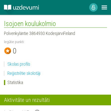
Isojoen koulukolmio
Polvenkyläntie 3864930 KodesjärviFinland
Iegūtie punkti:
0
Skolas profils
Reģistrētie skolotāji
Statistika
Aktivitāte un rezultāti