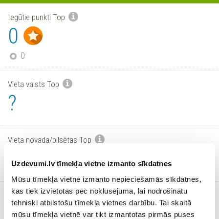
Iegūtie punkti Top
0
0
Vieta valsts Top
?
Vieta novada/pilsētas Top
?
Uzdevumi.lv tīmekļa vietne izmanto sīkdatnes
Mūsu tīmekļa vietne izmanto nepieciešamās sīkdatnes,
kas tiek izvietotas pēc noklusējuma, lai nodrošinātu
Aktīvi skolēni
tehniski atbilstošu tīmekļa vietnes darbību. Tai skaitā
0
mūsu tīmekļa vietnē var tikt izmantotas pirmās puses
/
0