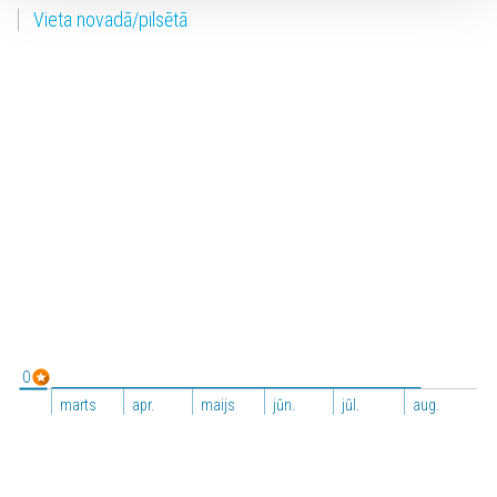
Vieta novadā/pilsētā
0
marts
apr.
maijs
jūn.
jūl.
aug.